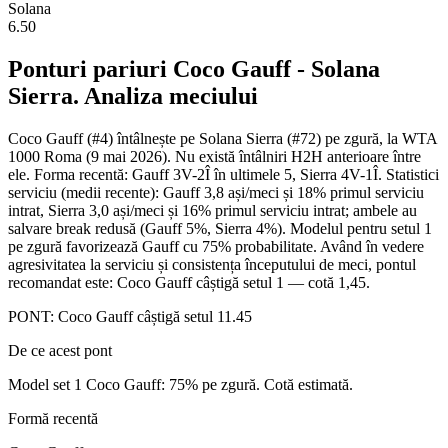
Solana
6.50
Ponturi pariuri
Coco Gauff
-
Solana
Sierra
. Analiza meciului
Coco Gauff (#4) întâlnește pe Solana Sierra (#72) pe zgură, la WTA
1000 Roma (9 mai 2026). Nu există întâlniri H2H anterioare între
ele. Forma recentă: Gauff 3V-2Î în ultimele 5, Sierra 4V-1Î. Statistici
serviciu (medii recente): Gauff 3,8 ași/meci și 18% primul serviciu
intrat, Sierra 3,0 ași/meci și 16% primul serviciu intrat; ambele au
salvare break redusă (Gauff 5%, Sierra 4%). Modelul pentru setul 1
pe zgură favorizează Gauff cu 75% probabilitate. Având în vedere
agresivitatea la serviciu și consistența începutului de meci, pontul
recomandat este: Coco Gauff câștigă setul 1 — cotă 1,45.
PONT:
Coco Gauff câștigă setul 1
1.45
De ce acest pont
Model set 1 Coco Gauff: 75% pe zgură. Cotă estimată.
Formă recentă