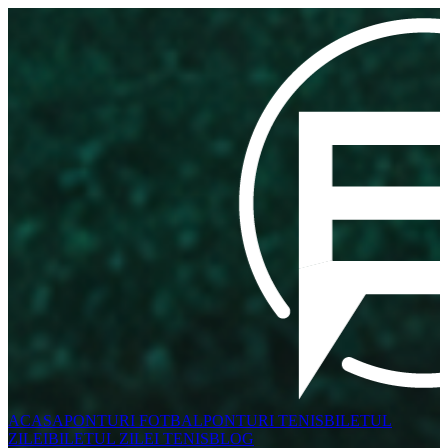
ACASA
PONTURI FOTBAL
PONTURI TENIS
BILETUL
ZILEI
BILETUL ZILEI TENIS
BLOG