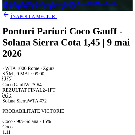
ACASA
PONTURI FOTBAL
PONTURI TENIS
BILETUL
ZILEI
BILETUL ZILEI TENIS
BLOG
ÎNAPOI LA MECIURI
Ponturi Pariuri Coco Gauff -
Solana Sierra Cota 1,45 | 9 mai
2026
·
WTA 1000 Rome · Zgură
SÂM., 9 MAI
·
09:00
🇺🇸
Coco Gauff
WTA
#
4
REZULTAT FINAL
2
–
1
FT
🇦🇷
Solana Sierra
WTA
#
72
PROBABILITATE VICTORIE
Coco
·
90
%
Solana
·
15
%
Coco
1.11