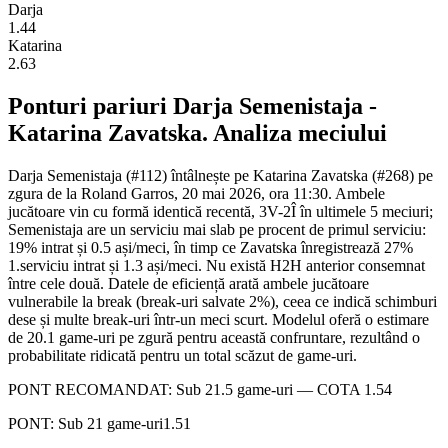
Darja
1.44
Katarina
2.63
Ponturi pariuri
Darja Semenistaja
-
Katarina Zavatska
. Analiza meciului
Darja Semenistaja (#112) întâlnește pe Katarina Zavatska (#268) pe
zgura de la Roland Garros, 20 mai 2026, ora 11:30. Ambele
jucătoare vin cu formă identică recentă, 3V-2Î în ultimele 5 meciuri;
Semenistaja are un serviciu mai slab pe procent de primul serviciu:
19% intrat și 0.5 ași/meci, în timp ce Zavatska înregistrează 27%
1.serviciu intrat și 1.3 ași/meci. Nu există H2H anterior consemnat
între cele două. Datele de eficiență arată ambele jucătoare
vulnerabile la break (break-uri salvate 2%), ceea ce indică schimburi
dese și multe break-uri într-un meci scurt. Modelul oferă o estimare
de 20.1 game-uri pe zgură pentru această confruntare, rezultând o
probabilitate ridicată pentru un total scăzut de game-uri.
PONT RECOMANDAT: Sub 21.5 game-uri — COTA 1.54
PONT:
Sub 21 game-uri
1.51