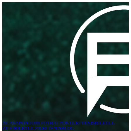
ACASA
PONTURI FOTBAL
PONTURI TENIS
BILETUL
ZILEI
BILETUL ZILEI TENIS
BLOG