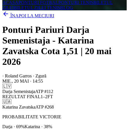
ACASA
PONTURI FOTBAL
PONTURI TENIS
BILETUL
ZILEI
BILETUL ZILEI TENIS
BLOG
ÎNAPOI LA MECIURI
Ponturi Pariuri Darja
Semenistaja - Katarina
Zavatska Cota 1,51 | 20 mai
2026
·
Roland Garros · Zgură
MIE., 20 MAI
·
14:55
🇱🇻
Darja Semenistaja
ATP
#
112
REZULTAT FINAL
1
–
2
FT
🇺🇦
Katarina Zavatska
ATP
#
268
PROBABILITATE VICTORIE
Darja
·
69
%
Katarina
·
38
%