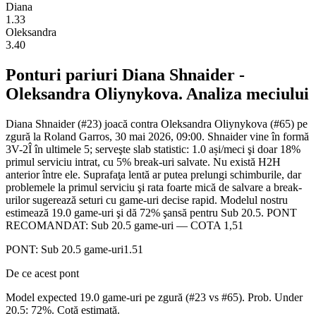
Diana
1.33
Oleksandra
3.40
Ponturi pariuri
Diana Shnaider
-
Oleksandra Oliynykova
. Analiza meciului
Diana Shnaider (#23) joacă contra Oleksandra Oliynykova (#65) pe
zgură la Roland Garros, 30 mai 2026, 09:00. Shnaider vine în formă
3V-2Î în ultimele 5; serveşte slab statistic: 1.0 ași/meci şi doar 18%
primul serviciu intrat, cu 5% break-uri salvate. Nu există H2H
anterior între ele. Suprafaţa lentă ar putea prelungi schimburile, dar
problemele la primul serviciu şi rata foarte mică de salvare a break-
urilor sugerează seturi cu game-uri decise rapid. Modelul nostru
estimează 19.0 game-uri şi dă 72% şansă pentru Sub 20.5. PONT
RECOMANDAT: Sub 20.5 game-uri — COTA 1,51
PONT:
Sub 20.5 game-uri
1.51
De ce acest pont
Model expected 19.0 game-uri pe zgură (#23 vs #65). Prob. Under
20.5: 72%. Cotă estimată.