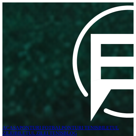
ACASA
PONTURI FOTBAL
PONTURI TENIS
BILETUL
ZILEI
BILETUL ZILEI TENIS
BLOG