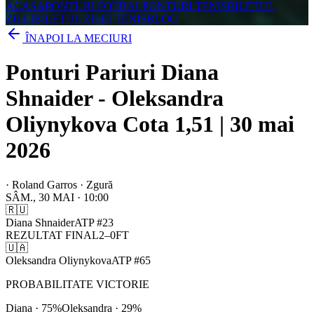
ACASA
PONTURI FOTBAL
PONTURI TENIS
BILETUL
ZILEI
BILETUL ZILEI TENIS
BLOG
ÎNAPOI LA MECIURI
Ponturi Pariuri Diana
Shnaider - Oleksandra
Oliynykova Cota 1,51 | 30 mai
2026
·
Roland Garros · Zgură
SÂM., 30 MAI
·
10:00
🇷🇺
Diana Shnaider
ATP
#
23
REZULTAT FINAL
2
–
0
FT
🇺🇦
Oleksandra Oliynykova
ATP
#
65
PROBABILITATE VICTORIE
Diana
·
75
%
Oleksandra
·
29
%