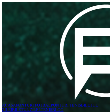
ACASA
PONTURI FOTBAL
PONTURI TENIS
BILETUL
ZILEI
BILETUL ZILEI TENIS
BLOG