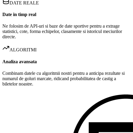
DATE REALE
Date in timp real
Ne folosim de API-uri si baze de date sportive pentru a extrage
statistici, cote, forma echipelor, clasamente si istoricul meciurilor
directe.
ALGORITMI
Analiza avansata
Combinam datele cu algoritmii nostri pentru a anticipa rezultate si
numarul de goluri marcate, ridicand probabilitatea de castig a
biletelor noastre.