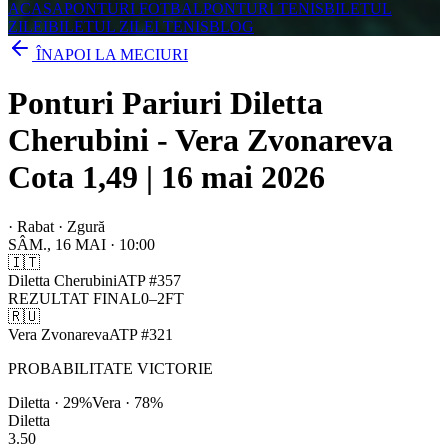
ACASA
PONTURI FOTBAL
PONTURI TENIS
BILETUL
ZILEI
BILETUL ZILEI TENIS
BLOG
ÎNAPOI LA MECIURI
Ponturi Pariuri Diletta
Cherubini - Vera Zvonareva
Cota 1,49 | 16 mai 2026
·
Rabat · Zgură
SÂM., 16 MAI
·
10:00
🇮🇹
Diletta Cherubini
ATP
#
357
REZULTAT FINAL
0
–
2
FT
🇷🇺
Vera Zvonareva
ATP
#
321
PROBABILITATE VICTORIE
Diletta
·
29
%
Vera
·
78
%
Diletta
3.50