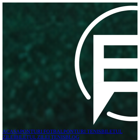
ACASA
PONTURI FOTBAL
PONTURI TENIS
BILETUL
ZILEI
BILETUL ZILEI TENIS
BLOG