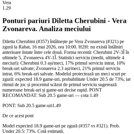
Vera
1.29
Ponturi pariuri
Diletta Cherubini
-
Vera
Zvonareva
. Analiza meciului
Diletta Cherubini (#357) întâlnește pe Vera Zvonareva (#321) pe
zgură la Rabat, 16 mai 2026, ora 10:00. H2H: nu există întâlniri
anterioare listate între cele două. Forma recentă: Cherubini 2V-3Î în
ultimele 5, Zvonareva 4V-1Î. Statistici serviciu (medii, ultimele 4
meciuri): Cherubini 0.3 ași/meci, 17% primul serviciu intrat, 10%
break-uri salvate; Zvonareva 2.3 ași/meci, 21% primul serviciu
intrat, 6% break-uri salvate. Modelul proiectează un meci scurt pe
zgură: expected 18.9 game-uri, probabilitate Under 20.5 de 73%, iar
ritmul de joc și procentul scăzut de primul serviciu sugerează
numeroase break-uri și game-uri decise rapid. PONT
RECOMANDAT: Sub 20.5 game-uri — cota 1.49
PONT:
Sub 20.5 game-uri
1.49
De ce acest pont
Model expected 18.9 game-uri pe zgură (#357 vs #321). Prob.
Under 20.5: 73%. Cotă estimată.