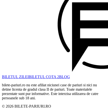
BILETUL ZILEI
BILETUL COTA 2
BLOG
bilete-pariuri.ro nu este afiliat niciunei case de pariuri si nici nu
detine licenta de gradul clasa II de pariuri. Toate materialele
prezentate sunt pur informative. Este interzisa utilizarea de catre
persoanele sub 18 ani.
©
2026
BILETE-PARIURI.RO