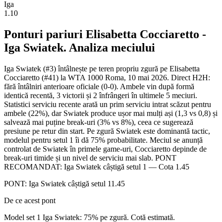
Iga
1.10
Ponturi pariuri
Elisabetta Cocciaretto
-
Iga Swiatek
. Analiza meciului
Iga Swiatek (#3) întâlnește pe teren propriu zgură pe Elisabetta
Cocciaretto (#41) la WTA 1000 Roma, 10 mai 2026. Direct H2H:
fără întâlniri anterioare oficiale (0-0). Ambele vin după formă
identică recentă, 3 victorii și 2 înfrângeri în ultimele 5 meciuri.
Statistici serviciu recente arată un prim serviciu intrat scăzut pentru
ambele (22%), dar Swiatek produce ușor mai mulți ași (1,3 vs 0,8) și
salvează mai puține break-uri (3% vs 8%), ceea ce sugerează
presiune pe retur din start. Pe zgură Swiatek este dominantă tactic,
modelul pentru setul 1 îi dă 75% probabilitate. Meciul se anunță
controlat de Swiatek în primele game-uri, Cocciaretto depinde de
break-uri timide și un nivel de serviciu mai slab. PONT
RECOMANDAT: Iga Swiatek câștigă setul 1 — Cota 1.45
PONT:
Iga Swiatek câștigă setul 1
1.45
De ce acest pont
Model set 1 Iga Swiatek: 75% pe zgură. Cotă estimată.