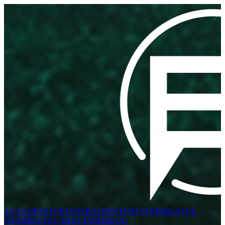
ACASA
PONTURI FOTBAL
PONTURI TENIS
BILETUL
ZILEI
BILETUL ZILEI TENIS
BLOG