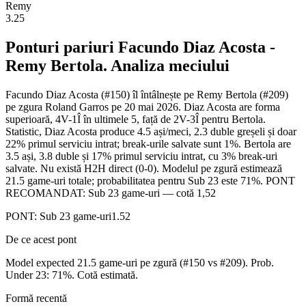
Remy
3.25
Ponturi pariuri
Facundo Diaz Acosta
-
Remy Bertola
. Analiza meciului
Facundo Diaz Acosta (#150) îl întâlnește pe Remy Bertola (#209)
pe zgura Roland Garros pe 20 mai 2026. Diaz Acosta are forma
superioară, 4V-1Î în ultimele 5, față de 2V-3Î pentru Bertola.
Statistic, Diaz Acosta produce 4.5 ași/meci, 2.3 duble greșeli și doar
22% primul serviciu intrat; break-urile salvate sunt 1%. Bertola are
3.5 ași, 3.8 duble și 17% primul serviciu intrat, cu 3% break-uri
salvate. Nu există H2H direct (0-0). Modelul pe zgură estimează
21.5 game-uri totale; probabilitatea pentru Sub 23 este 71%. PONT
RECOMANDAT: Sub 23 game-uri — cotă 1,52
PONT:
Sub 23 game-uri
1.52
De ce acest pont
Model expected 21.5 game-uri pe zgură (#150 vs #209). Prob.
Under 23: 71%. Cotă estimată.
Formă recentă