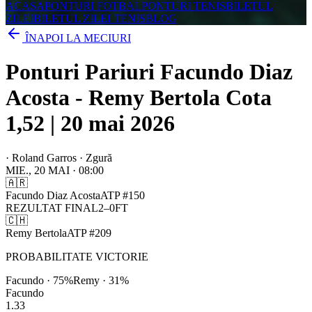
ACASA
PONTURI FOTBAL
PONTURI TENIS
BILETUL
ZILEI
BILETUL ZILEI TENIS
BLOG
ÎNAPOI LA MECIURI
Ponturi Pariuri Facundo Diaz
Acosta - Remy Bertola Cota
1,52 | 20 mai 2026
·
Roland Garros · Zgură
MIE., 20 MAI
·
08:00
🇦🇷
Facundo Diaz Acosta
ATP
#
150
REZULTAT FINAL
2
–
0
FT
🇨🇭
Remy Bertola
ATP
#
209
PROBABILITATE VICTORIE
Facundo
·
75
%
Remy
·
31
%
Facundo
1.33