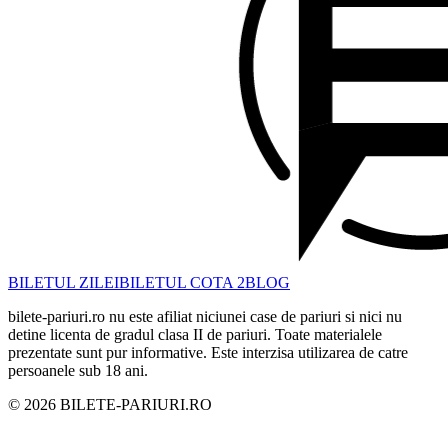
BILETUL ZILEI
BILETUL COTA 2
BLOG
bilete-pariuri.ro nu este afiliat niciunei case de pariuri si nici nu
detine licenta de gradul clasa II de pariuri. Toate materialele
prezentate sunt pur informative. Este interzisa utilizarea de catre
persoanele sub 18 ani.
©
2026
BILETE-PARIURI.RO