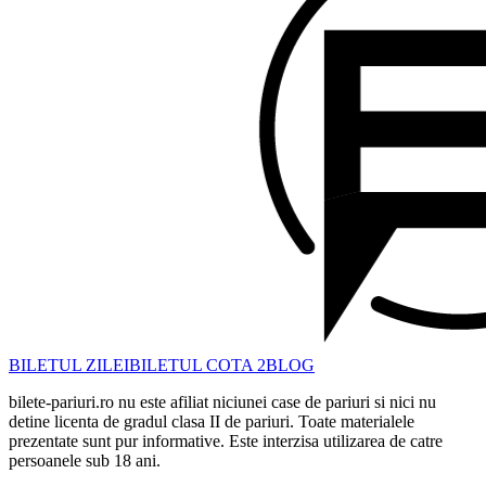
BILETUL ZILEI
BILETUL COTA 2
BLOG
bilete-pariuri.ro nu este afiliat niciunei case de pariuri si nici nu
detine licenta de gradul clasa II de pariuri. Toate materialele
prezentate sunt pur informative. Este interzisa utilizarea de catre
persoanele sub 18 ani.