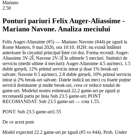
Mariano
2.50
Ponturi pariuri
Felix Auger-Aliassime
-
Mariano Navone
. Analiza meciului
Felix Auger-Aliassime (#5) — Mariano Navone (#44) pe zgură la
Rome Masters, 9 mai 2026, ora 10:10. H2H: nu există întâlniri
anterioare în circuitul principal între cei doi. Forma recentă: Auger-
Aliassime 3V-2Î, Navone 2V-3Î în ultimele 5 meciuri. Statistici de
serviciu (medii ultime 4 meciuri): Auger-Aliassime 4.5 ași/meci, 1.5
duble greșeli, 12% primul serviciu intrat și doar 1% break-uri
salvate; Navone 0.5 ași/meci, 2.8 duble greșeli, 10% primul serviciu
intrat și 2% break-uri salvate. Datele indică un meci cu foarte puține
servicii dominante și multe break-uri, ceea ce reduce totalul de
game-uri. Modelul nostru estimează 22.2 game-uri pe zgură și
recomandă pariu pe linia Sub 23.5 game-uri; PONT
RECOMANDAT: Sub 23.5 game-uri — cota 1.55.
PONT:
Sub 23.5 game-uri
1.55
De ce acest pont
Model expected 22.2 game-uri pe zgură (#5 vs #44). Prob. Under