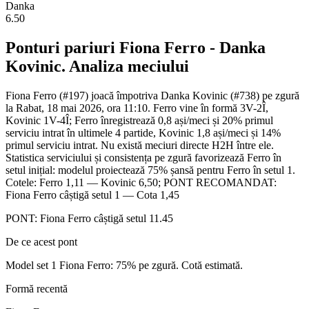
Danka
6.50
Ponturi pariuri
Fiona Ferro
-
Danka
Kovinic
. Analiza meciului
Fiona Ferro (#197) joacă împotriva Danka Kovinic (#738) pe zgură
la Rabat, 18 mai 2026, ora 11:10. Ferro vine în formă 3V-2Î,
Kovinic 1V-4Î; Ferro înregistrează 0,8 ași/meci și 20% primul
serviciu intrat în ultimele 4 partide, Kovinic 1,8 ași/meci și 14%
primul serviciu intrat. Nu există meciuri directe H2H între ele.
Statistica serviciului și consistența pe zgură favorizează Ferro în
setul inițial: modelul proiectează 75% șansă pentru Ferro în setul 1.
Cotele: Ferro 1,11 — Kovinic 6,50; PONT RECOMANDAT:
Fiona Ferro câștigă setul 1 — Cota 1,45
PONT:
Fiona Ferro câștigă setul 1
1.45
De ce acest pont
Model set 1 Fiona Ferro: 75% pe zgură. Cotă estimată.
Formă recentă