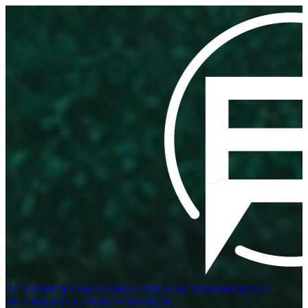
ACASA
PONTURI FOTBAL
PONTURI TENIS
BILETUL
ZILEI
BILETUL ZILEI TENIS
BLOG