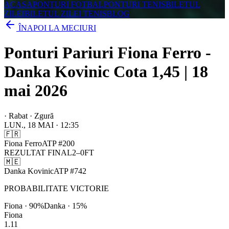
ACASA
PONTURI FOTBAL
PONTURI TENIS
BILETUL
ZILEI
BILETUL ZILEI TENIS
BLOG
ÎNAPOI LA MECIURI
Ponturi Pariuri Fiona Ferro -
Danka Kovinic Cota 1,45 | 18
mai 2026
·
Rabat · Zgură
LUN., 18 MAI
·
12:35
🇫🇷
Fiona Ferro
ATP
#
200
REZULTAT FINAL
2
–
0
FT
🇲🇪
Danka Kovinic
ATP
#
742
PROBABILITATE VICTORIE
Fiona
·
90
%
Danka
·
15
%
Fiona
1.11