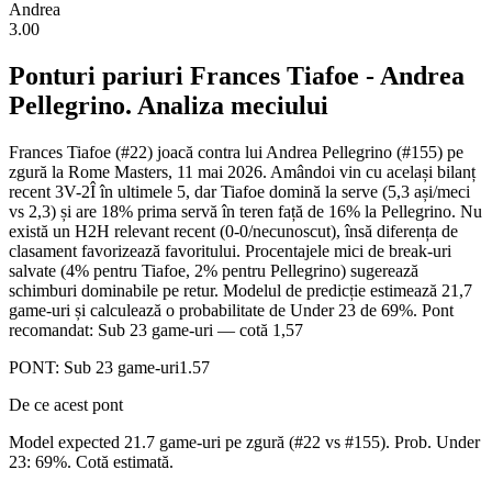
Andrea
3.00
Ponturi pariuri
Frances Tiafoe
-
Andrea
Pellegrino
. Analiza meciului
Frances Tiafoe (#22) joacă contra lui Andrea Pellegrino (#155) pe
zgură la Rome Masters, 11 mai 2026. Amândoi vin cu același bilanț
recent 3V-2Î în ultimele 5, dar Tiafoe domină la serve (5,3 ași/meci
vs 2,3) și are 18% prima servă în teren față de 16% la Pellegrino. Nu
există un H2H relevant recent (0-0/necunoscut), însă diferența de
clasament favorizează favoritului. Procentajele mici de break-uri
salvate (4% pentru Tiafoe, 2% pentru Pellegrino) sugerează
schimburi dominabile pe retur. Modelul de predicție estimează 21,7
game-uri și calculează o probabilitate de Under 23 de 69%. Pont
recomandat: Sub 23 game-uri — cotă 1,57
PONT:
Sub 23 game-uri
1.57
De ce acest pont
Model expected 21.7 game-uri pe zgură (#22 vs #155). Prob. Under
23: 69%. Cotă estimată.