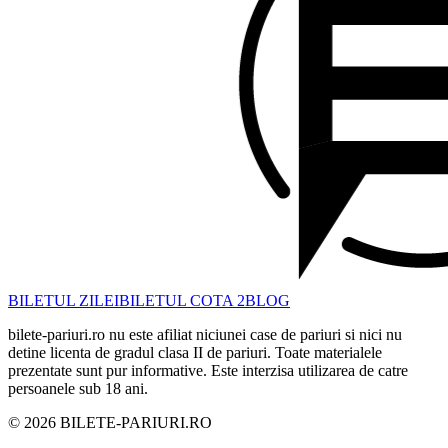
BILETUL ZILEI
BILETUL COTA 2
BLOG
bilete-pariuri.ro nu este afiliat niciunei case de pariuri si nici nu
detine licenta de gradul clasa II de pariuri. Toate materialele
prezentate sunt pur informative. Este interzisa utilizarea de catre
persoanele sub 18 ani.
©
2026
BILETE-PARIURI.RO