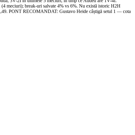
dă, 3V-2Î în ultimele 5 meciuri, în timp ce Added are 1V-4Î.
ed (4 meciuri); break-uri salvate 4% vs 6%. Nu există istoric H2H
ic este 1,49. PONT RECOMANDAT: Gustavo Heide câștigă setul 1 — cota