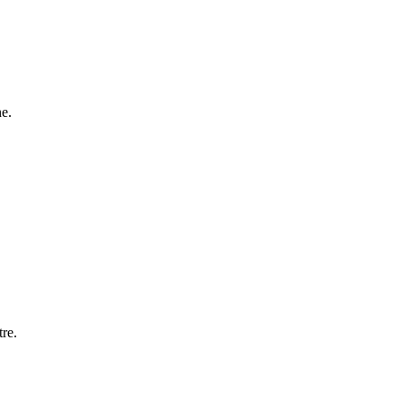
ne.
tre.