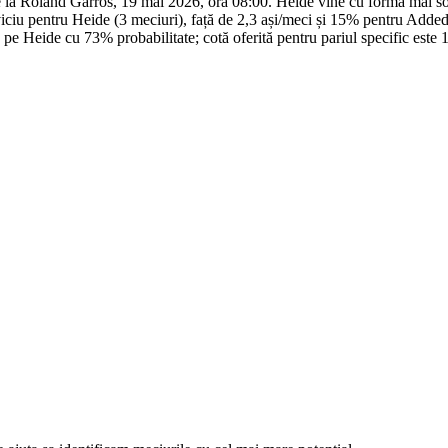
a Roland Garros, 19 mai 2026, ora 08:00. Heide vine cu formă mai soli
erviciu pentru Heide (3 meciuri), față de 2,3 ași/meci și 15% pentru Add
ează pe Heide cu 73% probabilitate; cotă oferită pentru pariul specif