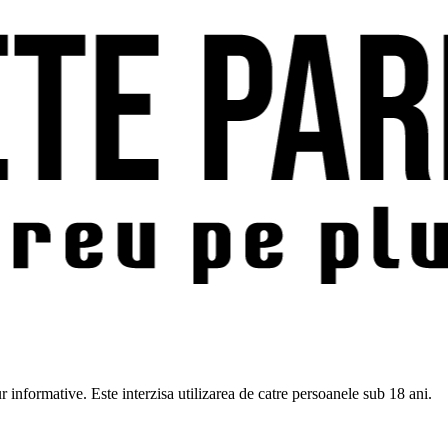
pur informative. Este interzisa utilizarea de catre persoanele sub 18 ani.