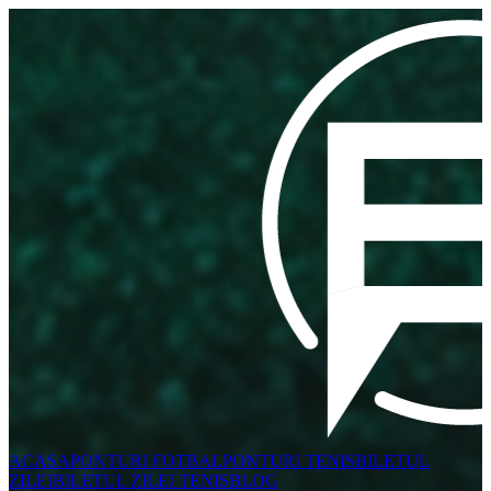
ACASA
PONTURI FOTBAL
PONTURI TENIS
BILETUL
ZILEI
BILETUL ZILEI TENIS
BLOG