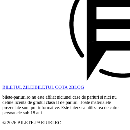
BILETUL ZILEI
BILETUL COTA 2
BLOG
bilete-pariuri.ro nu este afiliat niciunei case de pariuri si nici nu
detine licenta de gradul clasa II de pariuri. Toate materialele
prezentate sunt pur informative. Este interzisa utilizarea de catre
persoanele sub 18 ani.
©
2026
BILETE-PARIURI.RO