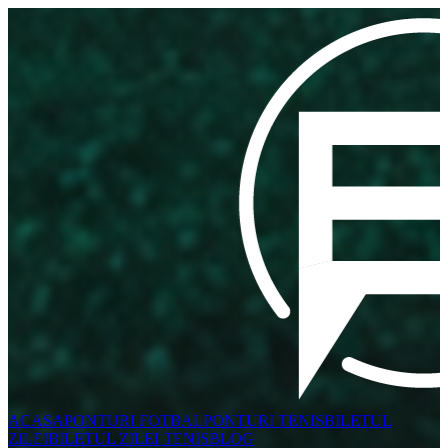
ACASA
PONTURI FOTBAL
PONTURI TENIS
BILETUL
ZILEI
BILETUL ZILEI TENIS
BLOG