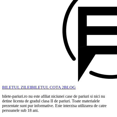
BILETUL ZILEI
BILETUL COTA 2
BLOG
bilete-pariuri.ro nu este afiliat niciunei case de pariuri si nici nu
detine licenta de gradul clasa II de pariuri. Toate materialele
prezentate sunt pur informative. Este interzisa utilizarea de catre
persoanele sub 18 ani.