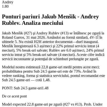
Andrey
1.80
Ponturi pariuri
Jakub Menšik
-
Andrey
Rublev
. Analiza meciului
Jakub Menšik (#27) şi Andrey Rublev (#13) se întâlnesc pe zgură la
Roland Garros, 31 mai 2026. Amândoi au formă similară, 4V-1Î în
ultimele 5. Nu există H2H anterior documentat—duel inaugural.
Menšik înregistrează 6.3 ași/meci şi 22% primul serviciu intrat (4
meciuri), 5% break-uri salvate; Rublev are 6.0 ași/meci, 24% primul
serviciu intrat şi 5% break-uri salvate (4 meciuri). Aceste cifre indică
servicii inconstante şi potenţial de schimburi prelungite pe zgură.
Modelul nostru estimează 22,8 game-uri medii pentru acest meci;
probabilitatea pentru Sub 24.5 game-uri este de 73%. Având în
vedere ranking, forma şi statistica serviciului, pontul recomandat este
Sub 24.5 game-uri — cotă 1,48.
PONT:
Sub 24.5 game-uri
1.48
De ce acest pont
Model expected 22.8 game-uri pe zgură (#27 vs #13). Prob. Under