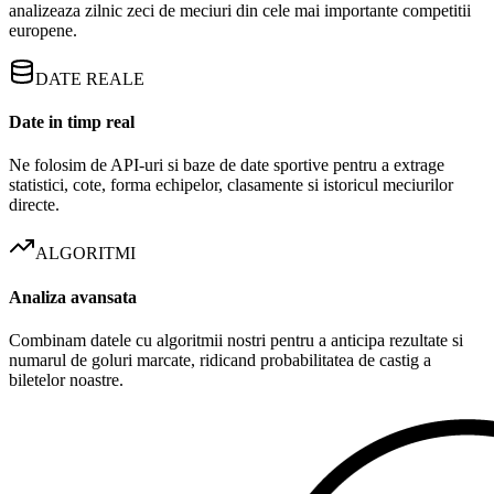
analizeaza zilnic zeci de meciuri din cele mai importante competitii
europene.
DATE REALE
Date in timp real
Ne folosim de API-uri si baze de date sportive pentru a extrage
statistici, cote, forma echipelor, clasamente si istoricul meciurilor
directe.
ALGORITMI
Analiza avansata
Combinam datele cu algoritmii nostri pentru a anticipa rezultate si
numarul de goluri marcate, ridicand probabilitatea de castig a
biletelor noastre.