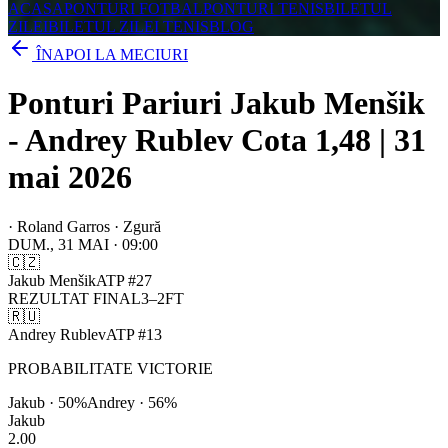
ACASA
PONTURI FOTBAL
PONTURI TENIS
BILETUL
ZILEI
BILETUL ZILEI TENIS
BLOG
ÎNAPOI LA MECIURI
Ponturi Pariuri Jakub Menšik
- Andrey Rublev Cota 1,48 | 31
mai 2026
·
Roland Garros · Zgură
DUM., 31 MAI
·
09:00
🇨🇿
Jakub Menšik
ATP
#
27
REZULTAT FINAL
3
–
2
FT
🇷🇺
Andrey Rublev
ATP
#
13
PROBABILITATE VICTORIE
Jakub
·
50
%
Andrey
·
56
%
Jakub
2.00