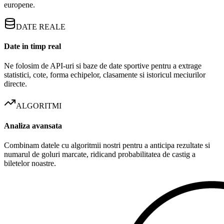
europene.
DATE REALE
Date in timp real
Ne folosim de API-uri si baze de date sportive pentru a extrage
statistici, cote, forma echipelor, clasamente si istoricul meciurilor
directe.
ALGORITMI
Analiza avansata
Combinam datele cu algoritmii nostri pentru a anticipa rezultate si
numarul de goluri marcate, ridicand probabilitatea de castig a
biletelor noastre.