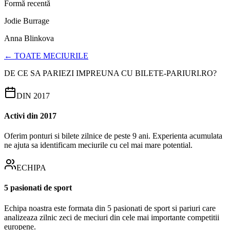
Formă recentă
Jodie Burrage
Anna Blinkova
← TOATE MECIURILE
DE CE SA PARIEZI IMPREUNA CU BILETE-PARIURI.RO?
DIN 2017
Activi din 2017
Oferim ponturi si bilete zilnice de peste 9 ani. Experienta acumulata
ne ajuta sa identificam meciurile cu cel mai mare potential.
ECHIPA
5 pasionati de sport
Echipa noastra este formata din 5 pasionati de sport si pariuri care
analizeaza zilnic zeci de meciuri din cele mai importante competitii
europene.