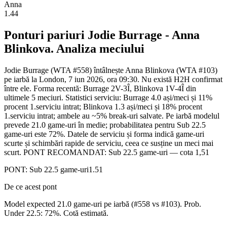
Anna
1.44
Ponturi pariuri
Jodie Burrage
-
Anna
Blinkova
. Analiza meciului
Jodie Burrage (WTA #558) întâlnește Anna Blinkova (WTA #103)
pe iarbă la London, 7 iun 2026, ora 09:30. Nu există H2H confirmat
între ele. Forma recentă: Burrage 2V-3Î, Blinkova 1V-4Î din
ultimele 5 meciuri. Statistici serviciu: Burrage 4.0 ași/meci și 11%
procent 1.serviciu intrat; Blinkova 1.3 ași/meci și 18% procent
1.serviciu intrat; ambele au ~5% break-uri salvate. Pe iarbă modelul
prevede 21.0 game-uri în medie; probabilitatea pentru Sub 22.5
game-uri este 72%. Datele de serviciu și forma indică game-uri
scurte și schimbări rapide de serviciu, ceea ce susține un meci mai
scurt. PONT RECOMANDAT: Sub 22.5 game-uri — cota 1,51
PONT:
Sub 22.5 game-uri
1.51
De ce acest pont
Model expected 21.0 game-uri pe iarbă (#558 vs #103). Prob.
Under 22.5: 72%. Cotă estimată.