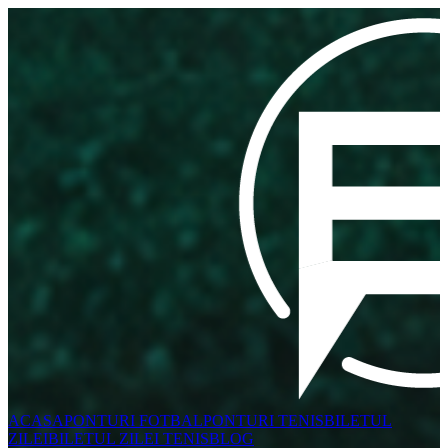
ACASA
PONTURI FOTBAL
PONTURI TENIS
BILETUL
ZILEI
BILETUL ZILEI TENIS
BLOG