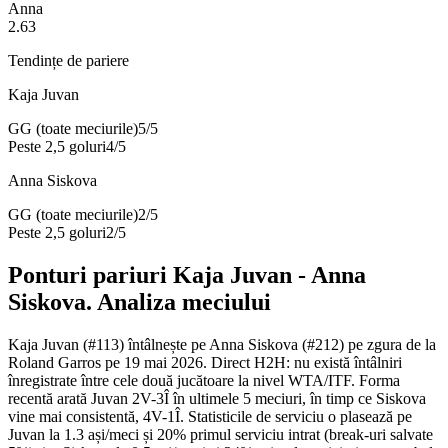
Anna
2.63
Tendințe de pariere
Kaja Juvan
GG (toate meciurile)
5
/
5
Peste 2,5 goluri
4
/
5
Anna Siskova
GG (toate meciurile)
2
/
5
Peste 2,5 goluri
2
/
5
Ponturi pariuri
Kaja Juvan
-
Anna
Siskova
. Analiza meciului
Kaja Juvan (#113) întâlnește pe Anna Siskova (#212) pe zgura de la
Roland Garros pe 19 mai 2026. Direct H2H: nu există întâlniri
înregistrate între cele două jucătoare la nivel WTA/ITF. Forma
recentă arată Juvan 2V-3Î în ultimele 5 meciuri, în timp ce Siskova
vine mai consistentă, 4V-1Î. Statisticile de serviciu o plasează pe
Juvan la 1.3 ași/meci și 20% primul serviciu intrat (break-uri salvate