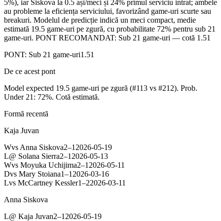
5%), iar Siskova la 0.5 ași/meci și 24% primul serviciu intrat; ambele
au probleme la eficiența serviciului, favorizând game-uri scurte sau
breakuri. Modelul de predicție indică un meci compact, medie
estimată 19.5 game-uri pe zgură, cu probabilitate 72% pentru sub 21
game-uri. PONT RECOMANDAT: Sub 21 game-uri — cotă 1.51
PONT:
Sub 21 game-uri
1.51
De ce acest pont
Model expected 19.5 game-uri pe zgură (#113 vs #212). Prob.
Under 21: 72%. Cotă estimată.
Formă recentă
Kaja Juvan
W
vs
Anna Siskova
2
–
1
2026-05-19
L
@
Solana Sierra
2
–
1
2026-05-13
W
vs
Moyuka Uchijima
2
–
1
2026-05-11
D
vs
Mary Stoiana
1
–
1
2026-03-16
L
vs
McCartney Kessler
1
–
2
2026-03-11
Anna Siskova
L
@
Kaja Juvan
2
–
1
2026-05-19