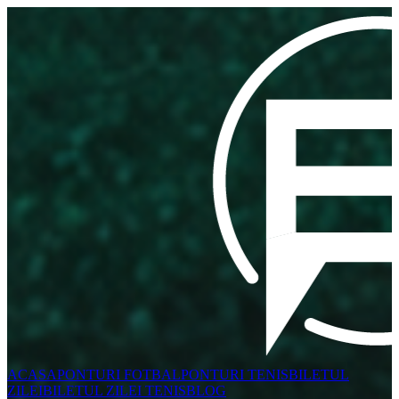
ACASA
PONTURI FOTBAL
PONTURI TENIS
BILETUL
ZILEI
BILETUL ZILEI TENIS
BLOG