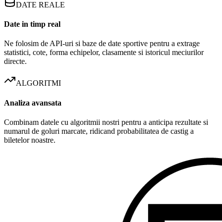
DATE REALE
Date in timp real
Ne folosim de API-uri si baze de date sportive pentru a extrage
statistici, cote, forma echipelor, clasamente si istoricul meciurilor
directe.
ALGORITMI
Analiza avansata
Combinam datele cu algoritmii nostri pentru a anticipa rezultate si
numarul de goluri marcate, ridicand probabilitatea de castig a
biletelor noastre.