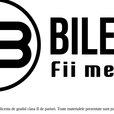
ne licenta de gradul clasa II de pariuri. Toate materialele prezentate sunt 