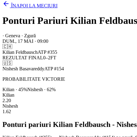
ÎNAPOI LA MECIURI
Ponturi Pariuri Kilian Feldbaus
·
Geneva · Zgură
DUM., 17 MAI
·
09:00
🇨🇭
Kilian Feldbausch
ATP
#
355
REZULTAT FINAL
0
–
2
FT
🇺🇸
Nishesh Basavareddy
ATP
#
154
PROBABILITATE VICTORIE
Kilian
·
45
%
Nishesh
·
62
%
Kilian
2.20
Nishesh
1.62
Ponturi pariuri
Kilian Feldbausch
-
Nishe