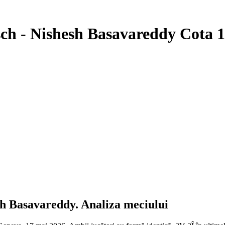
ch - Nishesh Basavareddy Cota 1
sh Basavareddy
. Analiza meciului