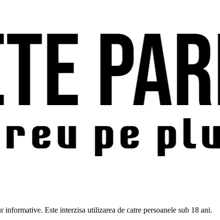
pur informative. Este interzisa utilizarea de catre persoanele sub 18 ani.