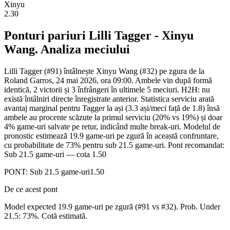
Xinyu
2.30
Ponturi pariuri
Lilli Tagger
-
Xinyu
Wang
. Analiza meciului
Lilli Tagger (#91) întâlnește Xinyu Wang (#32) pe zgura de la
Roland Garros, 24 mai 2026, ora 09:00. Ambele vin după formă
identică, 2 victorii și 3 înfrângeri în ultimele 5 meciuri. H2H: nu
există întâlniri directe înregistrate anterior. Statistica serviciu arată
avantaj marginal pentru Tagger la ași (3.3 ași/meci față de 1.8) însă
ambele au procente scăzute la primul serviciu (20% vs 19%) și doar
4% game-uri salvate pe retur, indicând multe break-uri. Modelul de
pronostic estimează 19.9 game-uri pe zgură în această confruntare,
cu probabilitate de 73% pentru sub 21.5 game-uri. Pont recomandat:
Sub 21.5 game-uri — cota 1.50
PONT:
Sub 21.5 game-uri
1.50
De ce acest pont
Model expected 19.9 game-uri pe zgură (#91 vs #32). Prob. Under
21.5: 73%. Cotă estimată.