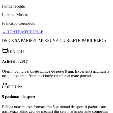
Formă recentă
Lorenzo Musetti
Francisco Cerundolo
← TOATE MECIURILE
DE CE SA PARIEZI IMPREUNA CU BILETE-PARIURI.RO?
DIN 2017
Activi din 2017
Oferim ponturi si bilete zilnice de peste 9 ani. Experienta acumulata
ne ajuta sa identificam meciurile cu cel mai mare potential.
ECHIPA
5 pasionati de sport
Echipa noastra este formata din 5 pasionati de sport si pariuri care
analizeaza zilnic zeci de meciuri din cele mai importante competitii