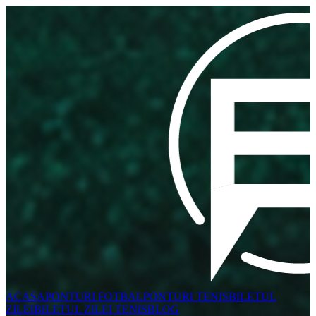
ACASA
PONTURI FOTBAL
PONTURI TENIS
BILETUL
ZILEI
BILETUL ZILEI TENIS
BLOG