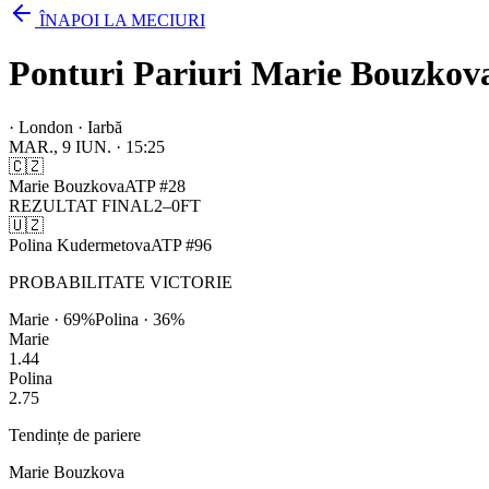
ÎNAPOI LA MECIURI
Ponturi Pariuri Marie Bouzkova
·
London · Iarbă
MAR., 9 IUN.
·
15:25
🇨🇿
Marie Bouzkova
ATP
#
28
REZULTAT FINAL
2
–
0
FT
🇺🇿
Polina Kudermetova
ATP
#
96
PROBABILITATE VICTORIE
Marie
·
69
%
Polina
·
36
%
Marie
1.44
Polina
2.75
Tendințe de pariere
Marie Bouzkova