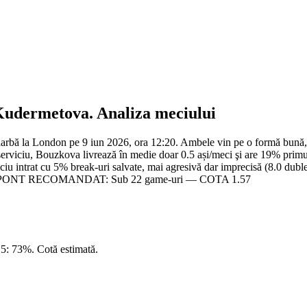
Kudermetova
. Analiza meciului
rbă la London pe 9 iun 2026, ora 12:20. Ambele vin pe o formă bună, câ
erviciu, Bouzkova livrează în medie doar 0.5 ași/meci şi are 19% primul 
iu intrat cu 5% break-uri salvate, mai agresivă dar imprecisă (8.0 dubl
istente. PONT RECOMANDAT: Sub 22 game-uri — COTA 1.57
5: 73%. Cotă estimată.