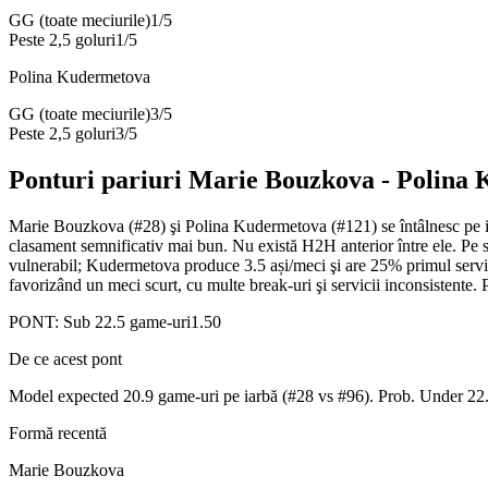
GG (toate meciurile)
1
/
5
Peste 2,5 goluri
1
/
5
Polina Kudermetova
GG (toate meciurile)
3
/
5
Peste 2,5 goluri
3
/
5
Ponturi pariuri
Marie Bouzkova
-
Polina 
Marie Bouzkova (#28) şi Polina Kudermetova (#121) se întâlnesc pe ia
clasament semnificativ mai bun. Nu există H2H anterior între ele. Pe s
vulnerabil; Kudermetova produce 3.5 ași/meci şi are 25% primul servic
favorizând un meci scurt, cu multe break-uri şi servicii incons
PONT:
Sub 22.5 game-uri
1.50
De ce acest pont
Model expected 20.9 game-uri pe iarbă (#28 vs #96). Prob. Under 22.
Formă recentă
Marie Bouzkova