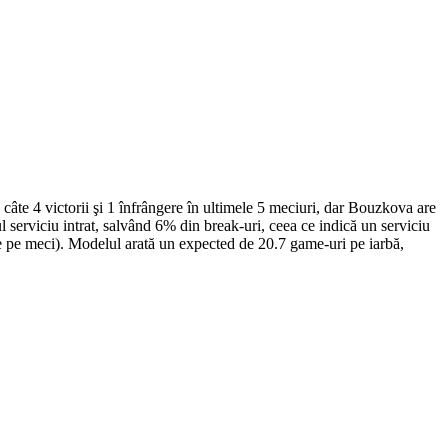
te 4 victorii şi 1 înfrângere în ultimele 5 meciuri, dar Bouzkova are
serviciu intrat, salvând 6% din break-uri, ceea ce indică un serviciu
e pe meci). Modelul arată un expected de 20.7 game-uri pe iarbă,