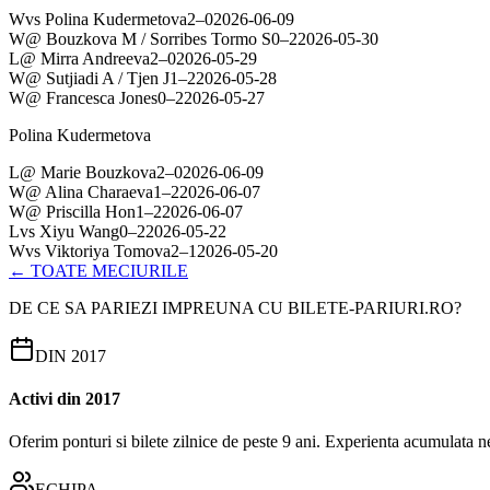
W
vs
Polina Kudermetova
2
–
0
2026-06-09
W
@
Bouzkova M / Sorribes Tormo S
0
–
2
2026-05-30
L
@
Mirra Andreeva
2
–
0
2026-05-29
W
@
Sutjiadi A / Tjen J
1
–
2
2026-05-28
W
@
Francesca Jones
0
–
2
2026-05-27
Polina Kudermetova
L
@
Marie Bouzkova
2
–
0
2026-06-09
W
@
Alina Charaeva
1
–
2
2026-06-07
W
@
Priscilla Hon
1
–
2
2026-06-07
L
vs
Xiyu Wang
0
–
2
2026-05-22
W
vs
Viktoriya Tomova
2
–
1
2026-05-20
← TOATE MECIURILE
DE CE SA PARIEZI IMPREUNA CU BILETE-PARIURI.RO?
DIN 2017
Activi din 2017
Oferim ponturi si bilete zilnice de peste 9 ani. Experienta acumulata n
ECHIPA