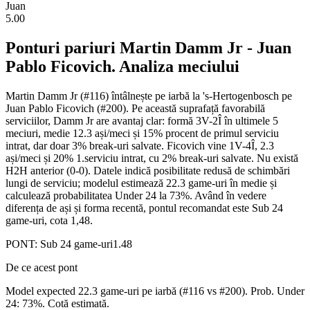
Juan
5.00
Ponturi pariuri
Martin Damm Jr
-
Juan
Pablo Ficovich
. Analiza meciului
Martin Damm Jr (#116) întâlnește pe iarbă la 's-Hertogenbosch pe
Juan Pablo Ficovich (#200). Pe această suprafață favorabilă
serviciilor, Damm Jr are avantaj clar: formă 3V-2Î în ultimele 5
meciuri, medie 12.3 ași/meci și 15% procent de primul serviciu
intrat, dar doar 3% break-uri salvate. Ficovich vine 1V-4Î, 2.3
ași/meci și 20% 1.serviciu intrat, cu 2% break-uri salvate. Nu există
H2H anterior (0-0). Datele indică posibilitate redusă de schimbări
lungi de serviciu; modelul estimează 22.3 game-uri în medie și
calculează probabilitatea Under 24 la 73%. Având în vedere
diferența de ași și forma recentă, pontul recomandat este Sub 24
game-uri, cota 1,48.
PONT:
Sub 24 game-uri
1.48
De ce acest pont
Model expected 22.3 game-uri pe iarbă (#116 vs #200). Prob. Under
24: 73%. Cotă estimată.