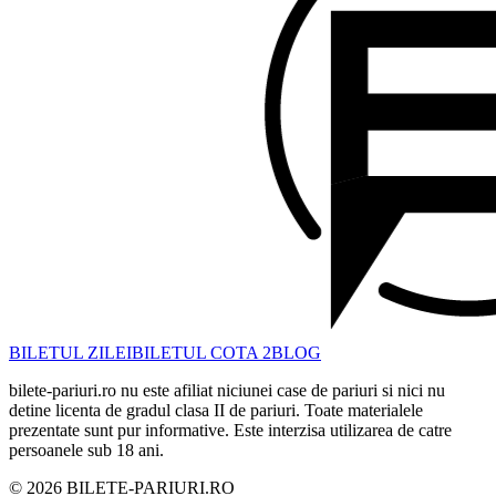
BILETUL ZILEI
BILETUL COTA 2
BLOG
bilete-pariuri.ro nu este afiliat niciunei case de pariuri si nici nu
detine licenta de gradul clasa II de pariuri. Toate materialele
prezentate sunt pur informative. Este interzisa utilizarea de catre
persoanele sub 18 ani.
©
2026
BILETE-PARIURI.RO