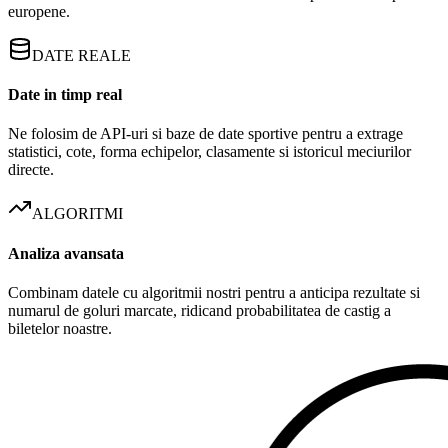
europene.
DATE REALE
Date in timp real
Ne folosim de API-uri si baze de date sportive pentru a extrage
statistici, cote, forma echipelor, clasamente si istoricul meciurilor
directe.
ALGORITMI
Analiza avansata
Combinam datele cu algoritmii nostri pentru a anticipa rezultate si
numarul de goluri marcate, ridicand probabilitatea de castig a
biletelor noastre.