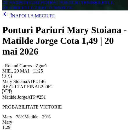
ACASA
PONTURI FOTBAL
PONTURI TENIS
BILETUL
ZILEI
BILETUL ZILEI TENIS
BLOG
ÎNAPOI LA MECIURI
Ponturi Pariuri Mary Stoiana -
Matilde Jorge Cota 1,49 | 20
mai 2026
·
Roland Garros · Zgură
MIE., 20 MAI
·
11:25
🇺🇸
Mary Stoiana
ATP
#
146
REZULTAT FINAL
2
–
0
FT
🇵🇹
Matilde Jorge
ATP
#
251
PROBABILITATE VICTORIE
Mary
·
78
%
Matilde
·
29
%
Mary
1.29