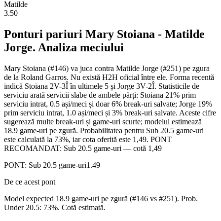
Matilde
3.50
Ponturi pariuri
Mary Stoiana
-
Matilde
Jorge
. Analiza meciului
Mary Stoiana (#146) va juca contra Matilde Jorge (#251) pe zgura
de la Roland Garros. Nu există H2H oficial între ele. Forma recentă
indică Stoiana 2V-3Î în ultimele 5 și Jorge 3V-2Î. Statisticile de
serviciu arată servicii slabe de ambele părți: Stoiana 21% prim
serviciu intrat, 0.5 ași/meci și doar 6% break-uri salvate; Jorge 19%
prim serviciu intrat, 1.0 ași/meci și 3% break-uri salvate. Aceste cifre
sugerează multe break-uri și game-uri scurte; modelul estimează
18.9 game-uri pe zgură. Probabilitatea pentru Sub 20.5 game-uri
este calculată la 73%, iar cota oferită este 1,49. PONT
RECOMANDAT: Sub 20.5 game-uri — cotă 1,49
PONT:
Sub 20.5 game-uri
1.49
De ce acest pont
Model expected 18.9 game-uri pe zgură (#146 vs #251). Prob.
Under 20.5: 73%. Cotă estimată.