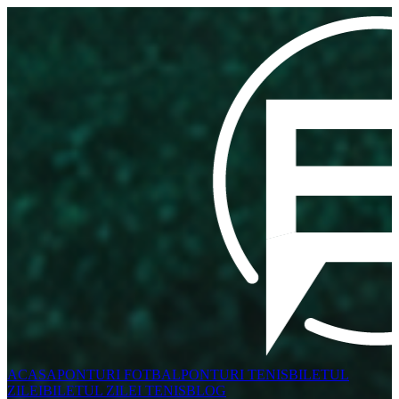
ACASA
PONTURI FOTBAL
PONTURI TENIS
BILETUL
ZILEI
BILETUL ZILEI TENIS
BLOG