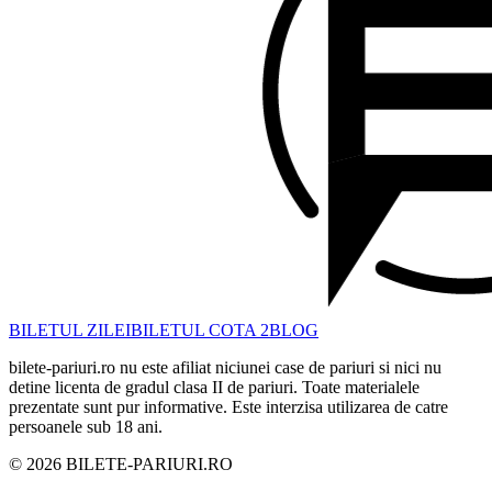
BILETUL ZILEI
BILETUL COTA 2
BLOG
bilete-pariuri.ro nu este afiliat niciunei case de pariuri si nici nu
detine licenta de gradul clasa II de pariuri. Toate materialele
prezentate sunt pur informative. Este interzisa utilizarea de catre
persoanele sub 18 ani.
©
2026
BILETE-PARIURI.RO