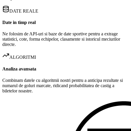
DATE REALE
Date in timp real
Ne folosim de API-uri si baze de date sportive pentru a extrage
statistici, cote, forma echipelor, clasamente si istoricul meciurilor
directe.
ALGORITMI
Analiza avansata
Combinam datele cu algoritmii nostri pentru a anticipa rezultate si
numarul de goluri marcate, ridicand probabilitatea de castig a
biletelor noastre.