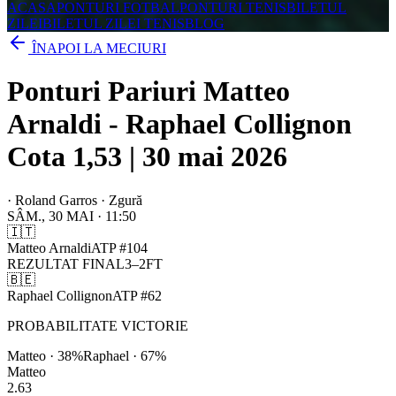
ACASA
PONTURI FOTBAL
PONTURI TENIS
BILETUL
ZILEI
BILETUL ZILEI TENIS
BLOG
ÎNAPOI LA MECIURI
Ponturi Pariuri Matteo
Arnaldi - Raphael Collignon
Cota 1,53 | 30 mai 2026
·
Roland Garros · Zgură
SÂM., 30 MAI
·
11:50
🇮🇹
Matteo Arnaldi
ATP
#
104
REZULTAT FINAL
3
–
2
FT
🇧🇪
Raphael Collignon
ATP
#
62
PROBABILITATE VICTORIE
Matteo
·
38
%
Raphael
·
67
%
Matteo
2.63