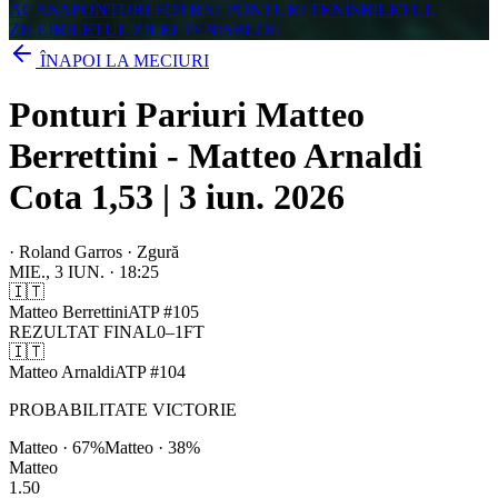
ACASA
PONTURI FOTBAL
PONTURI TENIS
BILETUL
ZILEI
BILETUL ZILEI TENIS
BLOG
ÎNAPOI LA MECIURI
Ponturi Pariuri Matteo
Berrettini - Matteo Arnaldi
Cota 1,53 | 3 iun. 2026
·
Roland Garros · Zgură
MIE., 3 IUN.
·
18:25
🇮🇹
Matteo Berrettini
ATP
#
105
REZULTAT FINAL
0
–
1
FT
🇮🇹
Matteo Arnaldi
ATP
#
104
PROBABILITATE VICTORIE
Matteo
·
67
%
Matteo
·
38
%
Matteo
1.50