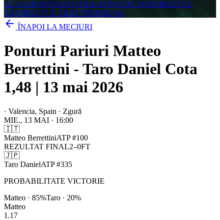
ACASA
PONTURI FOTBAL
PONTURI TENIS
BILETUL
ZILEI
BILETUL ZILEI TENIS
BLOG
ÎNAPOI LA MECIURI
Ponturi Pariuri Matteo
Berrettini - Taro Daniel Cota
1,48 | 13 mai 2026
·
Valencia, Spain · Zgură
MIE., 13 MAI
·
16:00
🇮🇹
Matteo Berrettini
ATP
#
100
REZULTAT FINAL
2
–
0
FT
🇯🇵
Taro Daniel
ATP
#
335
PROBABILITATE VICTORIE
Matteo
·
85
%
Taro
·
20
%
Matteo
1.17