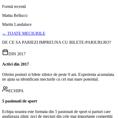
Formă recentă
Mattia Bellucci
Martin Landaluce
← TOATE MECIURILE
DE CE SA PARIEZI IMPREUNA CU BILETE-PARIURI.RO?
DIN 2017
Activi din 2017
Oferim ponturi si bilete zilnice de peste 9 ani. Experienta acumulata
ne ajuta sa identificam meciurile cu cel mai mare potential.
ECHIPA
5 pasionati de sport
Echipa noastra este formata din 5 pasionati de sport si pariuri care
analizeaza zilnic zeci de meciuri din cele mai importante competitii