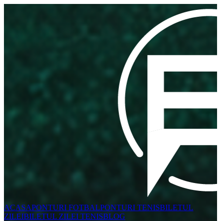
ACASA
PONTURI FOTBAL
PONTURI TENIS
BILETUL
ZILEI
BILETUL ZILEI TENIS
BLOG