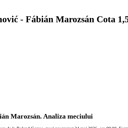
vić - Fábián Marozsán Cota 1,5
ián Marozsán
. Analiza meciului