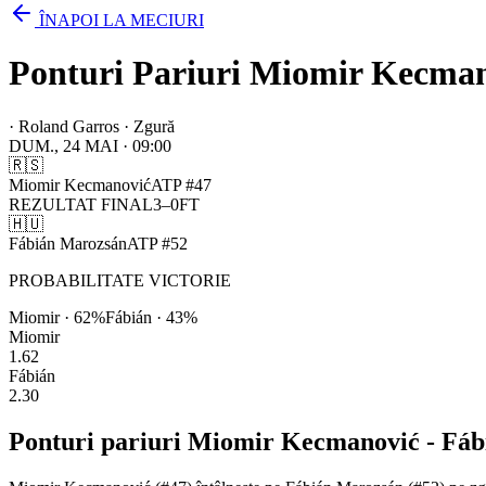
ÎNAPOI LA MECIURI
Ponturi Pariuri Miomir Kecmano
·
Roland Garros · Zgură
DUM., 24 MAI
·
09:00
🇷🇸
Miomir Kecmanović
ATP
#
47
REZULTAT FINAL
3
–
0
FT
🇭🇺
Fábián Marozsán
ATP
#
52
PROBABILITATE VICTORIE
Miomir
·
62
%
Fábián
·
43
%
Miomir
1.62
Fábián
2.30
Ponturi pariuri
Miomir Kecmanović
-
Fáb