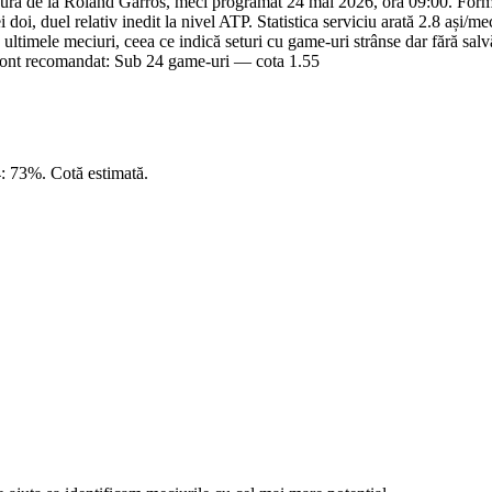
ra de la Roland Garros, meci programat 24 mai 2026, ora 09:00. Form
ei doi, duel relativ inedit la nivel ATP. Statistica serviciu arată 2.8 ași
timele meciuri, ceea ce indică seturi cu game-uri strânse dar fără salv
 Pont recomandat: Sub 24 game-uri — cota 1.55
: 73%. Cotă estimată.