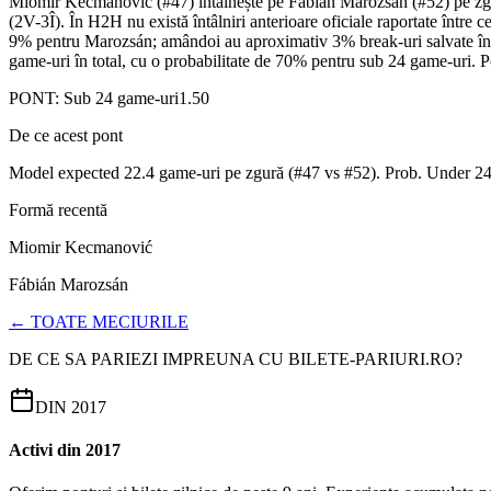
Miomir Kecmanović (#47) întâlnește pe Fábián Marozsán (#52) pe zgu
(2V-3Î). În H2H nu există întâlniri anterioare oficiale raportate între c
9% pentru Marozsán; amândoi au aproximativ 3% break-uri salvate în ul
game-uri în total, cu o probabilitate de 70% pentru sub 24 game-uri.
PONT:
Sub 24 game-uri
1.50
De ce acest pont
Model expected 22.4 game-uri pe zgură (#47 vs #52). Prob. Under 24
Formă recentă
Miomir Kecmanović
Fábián Marozsán
← TOATE MECIURILE
DE CE SA PARIEZI IMPREUNA CU BILETE-PARIURI.RO?
DIN 2017
Activi din 2017