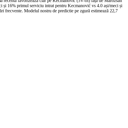
a recentă favorizează clar pe Kecmanović (5V-0Î) față de Marozsán
/meci și 16% primul serviciu intrat pentru Kecmanović vs 4.0 ași/meci și
ări frecvente. Modelul nostru de predictie pe zgură estimează 22,7