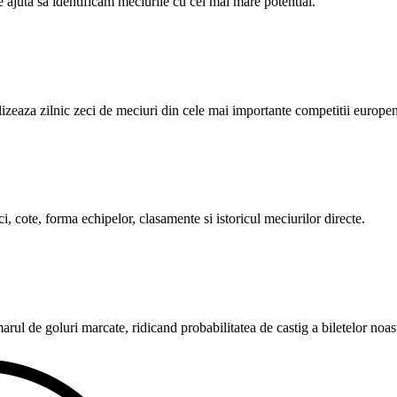
e ajuta sa identificam meciurile cu cel mai mare potential.
alizeaza zilnic zeci de meciuri din cele mai importante competitii europe
i, cote, forma echipelor, clasamente si istoricul meciurilor directe.
rul de goluri marcate, ridicand probabilitatea de castig a biletelor noas