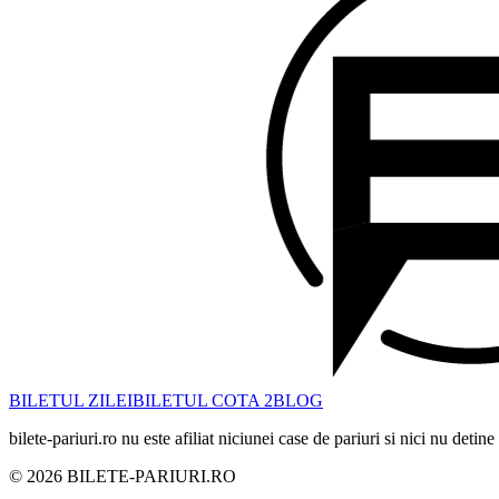
BILETUL ZILEI
BILETUL COTA 2
BLOG
bilete-pariuri.ro nu este afiliat niciunei case de pariuri si nici nu deti
©
2026
BILETE-PARIURI.RO