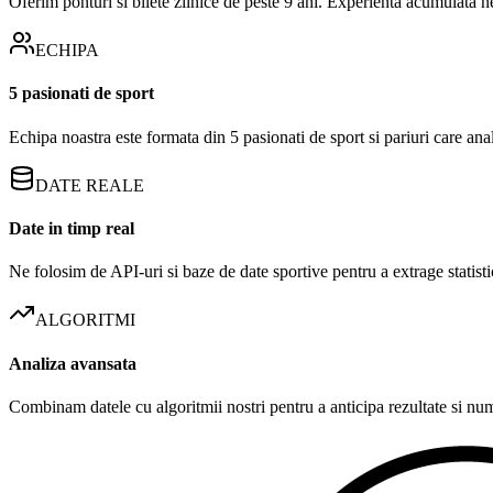
Oferim ponturi si bilete zilnice de peste 9 ani. Experienta acumulata n
ECHIPA
5 pasionati de sport
Echipa noastra este formata din 5 pasionati de sport si pariuri care an
DATE REALE
Date in timp real
Ne folosim de API-uri si baze de date sportive pentru a extrage statistic
ALGORITMI
Analiza avansata
Combinam datele cu algoritmii nostri pentru a anticipa rezultate si numa