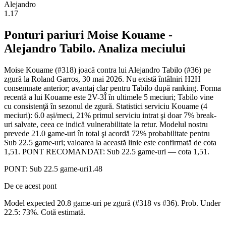
Alejandro
1.17
Ponturi pariuri
Moise Kouame
-
Alejandro Tabilo
. Analiza meciului
Moise Kouame (#318) joacă contra lui Alejandro Tabilo (#36) pe
zgură la Roland Garros, 30 mai 2026. Nu există întâlniri H2H
consemnate anterior; avantaj clar pentru Tabilo după ranking. Forma
recentă a lui Kouame este 2V-3Î în ultimele 5 meciuri; Tabilo vine
cu consistenţă în sezonul de zgură. Statistici serviciu Kouame (4
meciuri): 6.0 ași/meci, 21% primul serviciu intrat şi doar 7% break-
uri salvate, ceea ce indică vulnerabilitate la retur. Modelul nostru
prevede 21.0 game-uri în total şi acordă 72% probabilitate pentru
Sub 22.5 game-uri; valoarea la această linie este confirmată de cota
1,51. PONT RECOMANDAT: Sub 22.5 game-uri — cota 1,51.
PONT:
Sub 22.5 game-uri
1.48
De ce acest pont
Model expected 20.8 game-uri pe zgură (#318 vs #36). Prob. Under
22.5: 73%. Cotă estimată.