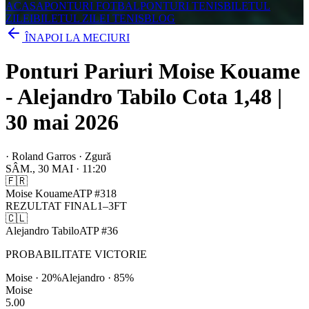
ACASA
PONTURI FOTBAL
PONTURI TENIS
BILETUL
ZILEI
BILETUL ZILEI TENIS
BLOG
ÎNAPOI LA MECIURI
Ponturi Pariuri Moise Kouame
- Alejandro Tabilo Cota 1,48 |
30 mai 2026
·
Roland Garros · Zgură
SÂM., 30 MAI
·
11:20
🇫🇷
Moise Kouame
ATP
#
318
REZULTAT FINAL
1
–
3
FT
🇨🇱
Alejandro Tabilo
ATP
#
36
PROBABILITATE VICTORIE
Moise
·
20
%
Alejandro
·
85
%
Moise
5.00