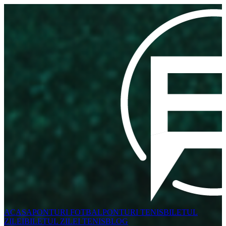
ACASA
PONTURI FOTBAL
PONTURI TENIS
BILETUL
ZILEI
BILETUL ZILEI TENIS
BLOG