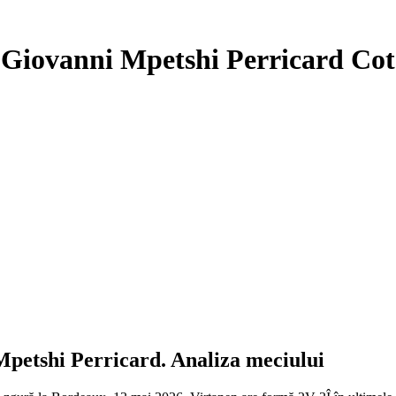
 Giovanni Mpetshi Perricard Cota
Mpetshi Perricard
. Analiza meciului