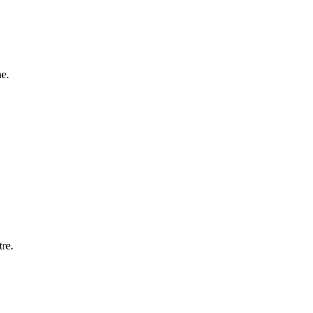
ne.
tre.