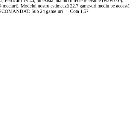
 Perricard 1V-4Î; nu există întâlniri directe relevante (H2H 0-0).
at (4 meciuri). Modelul nostru estimează 22.7 game-uri mediu pe această
PONT RECOMANDAT: Sub 24 game-uri — Cota 1,57