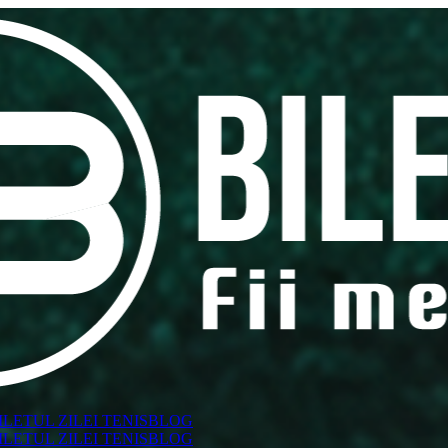
ILETUL ZILEI TENIS
BLOG
ILETUL ZILEI TENIS
BLOG