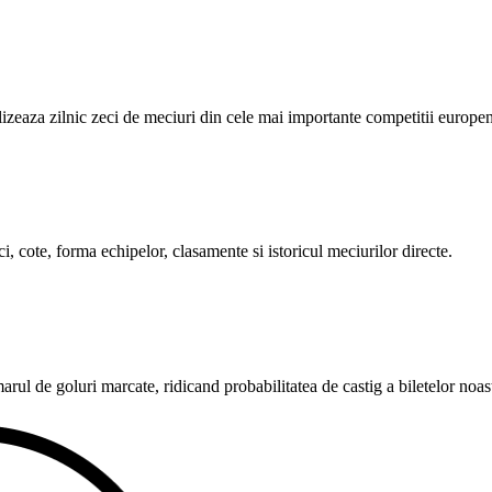
alizeaza zilnic zeci de meciuri din cele mai importante competitii europe
i, cote, forma echipelor, clasamente si istoricul meciurilor directe.
rul de goluri marcate, ridicand probabilitatea de castig a biletelor noas