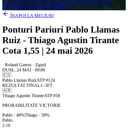
ACASA
PONTURI FOTBAL
PONTURI TENIS
BILETUL
ZILEI
BILETUL ZILEI TENIS
BLOG
ÎNAPOI LA MECIURI
Ponturi Pariuri Pablo Llamas
Ruiz - Thiago Agustin Tirante
Cota 1,55 | 24 mai 2026
·
Roland Garros · Zgură
DUM., 24 MAI
·
09:00
🇪🇸
Pablo Llamas Ruiz
ATP
#
124
REZULTAT FINAL
1
–
3
FT
🇦🇷
Thiago Agustin Tirante
ATP
#
58
PROBABILITATE VICTORIE
Pablo
·
48
%
Thiago
·
58
%
Pablo
2.10