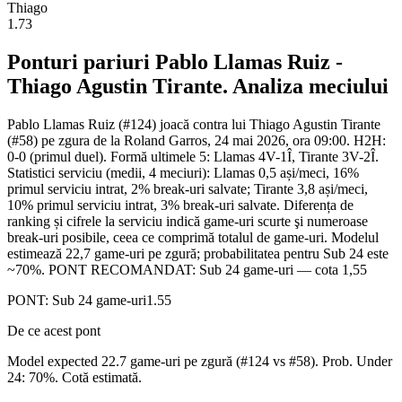
Thiago
1.73
Ponturi pariuri
Pablo Llamas Ruiz
-
Thiago Agustin Tirante
. Analiza meciului
Pablo Llamas Ruiz (#124) joacă contra lui Thiago Agustin Tirante
(#58) pe zgura de la Roland Garros, 24 mai 2026, ora 09:00. H2H:
0-0 (primul duel). Formă ultimele 5: Llamas 4V-1Î, Tirante 3V-2Î.
Statistici serviciu (medii, 4 meciuri): Llamas 0,5 ași/meci, 16%
primul serviciu intrat, 2% break-uri salvate; Tirante 3,8 ași/meci,
10% primul serviciu intrat, 3% break-uri salvate. Diferența de
ranking și cifrele la serviciu indică game-uri scurte şi numeroase
break-uri posibile, ceea ce comprimă totalul de game-uri. Modelul
estimează 22,7 game-uri pe zgură; probabilitatea pentru Sub 24 este
~70%. PONT RECOMANDAT: Sub 24 game-uri — cota 1,55
PONT:
Sub 24 game-uri
1.55
De ce acest pont
Model expected 22.7 game-uri pe zgură (#124 vs #58). Prob. Under
24: 70%. Cotă estimată.