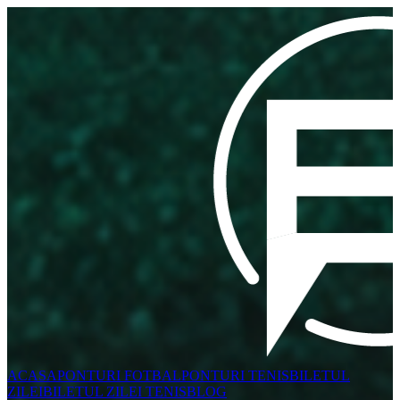
ACASA
PONTURI FOTBAL
PONTURI TENIS
BILETUL
ZILEI
BILETUL ZILEI TENIS
BLOG