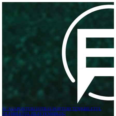
ACASA
PONTURI FOTBAL
PONTURI TENIS
BILETUL
ZILEI
BILETUL ZILEI TENIS
BLOG