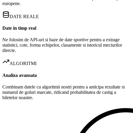
europene.
DATE REALE
Date in timp real
Ne folosim de API-uri si baze de date sportive pentru a extrage
statistici, cote, forma echipelor, clasamente si istoricul meciurilor
directe.
ALGORITMI
Analiza avansata
Combinam datele cu algoritmii nostri pentru a anticipa rezultate si
numarul de goluri marcate, ridicand probabilitatea de castig a
biletelor noastre.