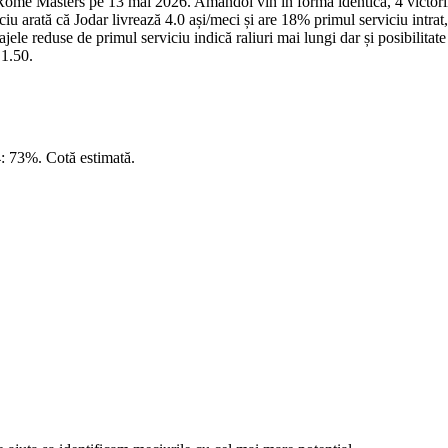
ome Masters pe 13 mai 2026. Amândoi vin în formă identică, 4 victorii ș
iciu arată că Jodar livrează 4.0 ași/meci și are 18% primul serviciu intr
ajele reduse de primul serviciu indică raliuri mai lungi dar și posibilita
 1.50.
: 73%. Cotă estimată.