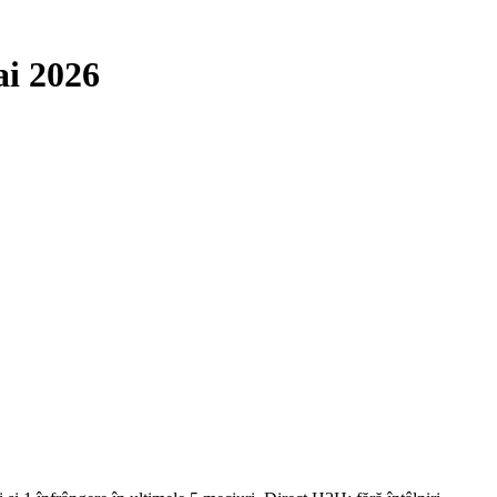
ai 2026