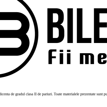
ne licenta de gradul clasa II de pariuri. Toate materialele prezentate sunt 