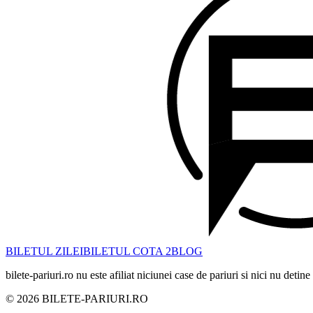
BILETUL ZILEI
BILETUL COTA 2
BLOG
bilete-pariuri.ro nu este afiliat niciunei case de pariuri si nici nu deti
©
2026
BILETE-PARIURI.RO