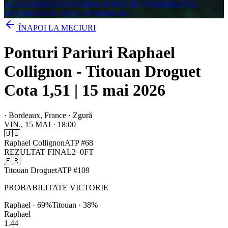
ACASA
PONTURI FOTBAL
PONTURI TENIS
BILETUL
ZILEI
BILETUL ZILEI TENIS
BLOG
ÎNAPOI LA MECIURI
Ponturi Pariuri Raphael
Collignon - Titouan Droguet
Cota 1,51 | 15 mai 2026
·
Bordeaux, France · Zgură
VIN., 15 MAI
·
18:00
🇧🇪
Raphael Collignon
ATP
#
68
REZULTAT FINAL
2
–
0
FT
🇫🇷
Titouan Droguet
ATP
#
109
PROBABILITATE VICTORIE
Raphael
·
69
%
Titouan
·
38
%
Raphael
1.44