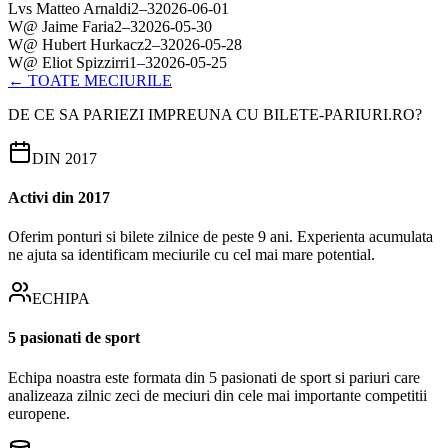
L
vs
Matteo Arnaldi
2
–
3
2026-06-01
W
@
Jaime Faria
2
–
3
2026-05-30
W
@
Hubert Hurkacz
2
–
3
2026-05-28
W
@
Eliot Spizzirri
1
–
3
2026-05-25
← TOATE MECIURILE
DE CE SA PARIEZI IMPREUNA CU BILETE-PARIURI.RO?
DIN 2017
Activi din 2017
Oferim ponturi si bilete zilnice de peste 9 ani. Experienta acumulata
ne ajuta sa identificam meciurile cu cel mai mare potential.
ECHIPA
5 pasionati de sport
Echipa noastra este formata din 5 pasionati de sport si pariuri care
analizeaza zilnic zeci de meciuri din cele mai importante competitii
europene.