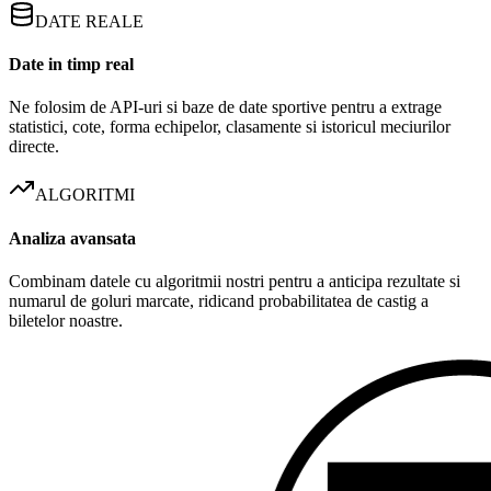
DATE REALE
Date in timp real
Ne folosim de API-uri si baze de date sportive pentru a extrage
statistici, cote, forma echipelor, clasamente si istoricul meciurilor
directe.
ALGORITMI
Analiza avansata
Combinam datele cu algoritmii nostri pentru a anticipa rezultate si
numarul de goluri marcate, ridicand probabilitatea de castig a
biletelor noastre.