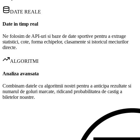
DATE REALE
Date in timp real
Ne folosim de API-uri si baze de date sportive pentru a extrage
statistici, cote, forma echipelor, clasamente si istoricul meciurilor
directe.
ALGORITMI
Analiza avansata
Combinam datele cu algoritmii nostri pentru a anticipa rezultate si
numarul de goluri marcate, ridicand probabilitatea de castig a
biletelor noastre.