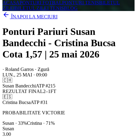
ACASA
PONTURI FOTBAL
PONTURI TENIS
BILETUL
ZILEI
BILETUL ZILEI TENIS
BLOG
ÎNAPOI LA MECIURI
Ponturi Pariuri Susan
Bandecchi - Cristina Bucsa
Cota 1,57 | 25 mai 2026
·
Roland Garros · Zgură
LUN., 25 MAI
·
09:00
🇨🇭
Susan Bandecchi
ATP
#
215
REZULTAT FINAL
2
–
1
FT
🇪🇸
Cristina Bucsa
ATP
#
31
PROBABILITATE VICTORIE
Susan
·
33
%
Cristina
·
71
%
Susan
3.00