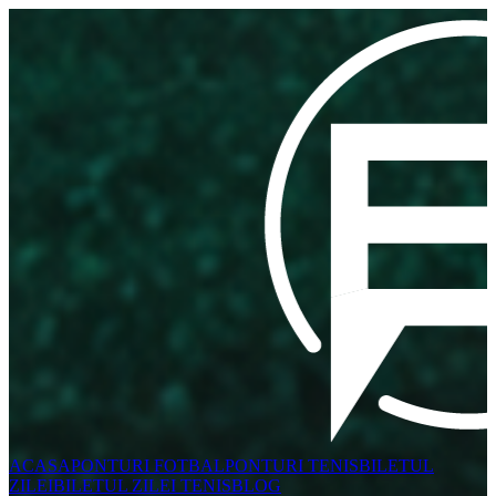
ACASA
PONTURI FOTBAL
PONTURI TENIS
BILETUL
ZILEI
BILETUL ZILEI TENIS
BLOG