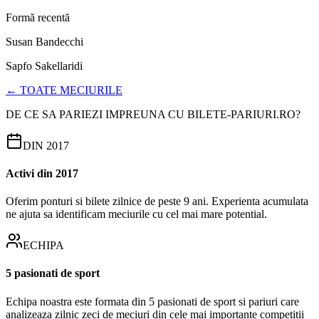
Formă recentă
Susan Bandecchi
Sapfo Sakellaridi
← TOATE MECIURILE
DE CE SA PARIEZI IMPREUNA CU BILETE-PARIURI.RO?
DIN 2017
Activi din 2017
Oferim ponturi si bilete zilnice de peste 9 ani. Experienta acumulata
ne ajuta sa identificam meciurile cu cel mai mare potential.
ECHIPA
5 pasionati de sport
Echipa noastra este formata din 5 pasionati de sport si pariuri care
analizeaza zilnic zeci de meciuri din cele mai importante competitii