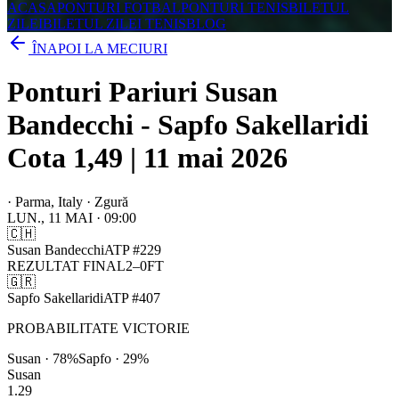
ACASA
PONTURI FOTBAL
PONTURI TENIS
BILETUL
ZILEI
BILETUL ZILEI TENIS
BLOG
ÎNAPOI LA MECIURI
Ponturi Pariuri Susan
Bandecchi - Sapfo Sakellaridi
Cota 1,49 | 11 mai 2026
·
Parma, Italy · Zgură
LUN., 11 MAI
·
09:00
🇨🇭
Susan Bandecchi
ATP
#
229
REZULTAT FINAL
2
–
0
FT
🇬🇷
Sapfo Sakellaridi
ATP
#
407
PROBABILITATE VICTORIE
Susan
·
78
%
Sapfo
·
29
%
Susan
1.29