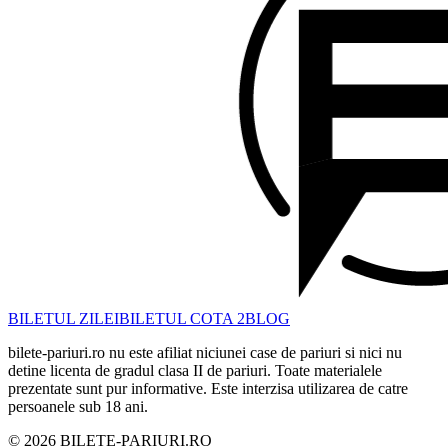
BILETUL ZILEI
BILETUL COTA 2
BLOG
bilete-pariuri.ro nu este afiliat niciunei case de pariuri si nici nu
detine licenta de gradul clasa II de pariuri. Toate materialele
prezentate sunt pur informative. Este interzisa utilizarea de catre
persoanele sub 18 ani.
©
2026
BILETE-PARIURI.RO