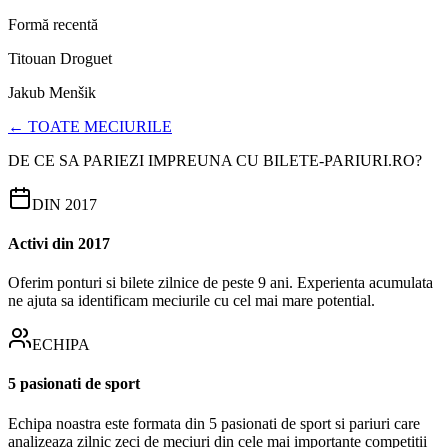
Formă recentă
Titouan Droguet
Jakub Menšik
← TOATE MECIURILE
DE CE SA PARIEZI IMPREUNA CU BILETE-PARIURI.RO?
DIN 2017
Activi din 2017
Oferim ponturi si bilete zilnice de peste 9 ani. Experienta acumulata
ne ajuta sa identificam meciurile cu cel mai mare potential.
ECHIPA
5 pasionati de sport
Echipa noastra este formata din 5 pasionati de sport si pariuri care
analizeaza zilnic zeci de meciuri din cele mai importante competitii