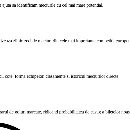
e ajuta sa identificam meciurile cu cel mai mare potential.
alizeaza zilnic zeci de meciuri din cele mai importante competitii europe
i, cote, forma echipelor, clasamente si istoricul meciurilor directe.
rul de goluri marcate, ridicand probabilitatea de castig a biletelor noas