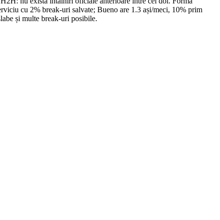
: nu există întâlniri oficiale anterioare între cei doi. Forma
serviciu cu 2% break-uri salvate; Bueno are 1.3 ași/meci, 10% prim
labe și multe break-uri posibile.