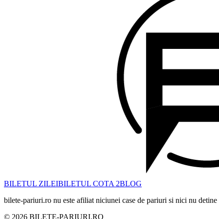
BILETUL ZILEI
BILETUL COTA 2
BLOG
bilete-pariuri.ro nu este afiliat niciunei case de pariuri si nici nu deti
©
2026
BILETE-PARIURI.RO