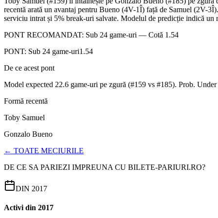
Toby Samuel (#159) îl întâlnește pe Gonzalo Bueno (#185) pe zgura de 
recentă arată un avantaj pentru Bueno (4V-1Î) față de Samuel (2V-3Î). 
serviciu intrat și 5% break-uri salvate. Modelul de predicție indică un 
PONT RECOMANDAT: Sub 24 game-uri — Cotă 1.54
PONT:
Sub 24 game-uri
1.54
De ce acest pont
Model expected 22.6 game-uri pe zgură (#159 vs #185). Prob. Under 
Formă recentă
Toby Samuel
Gonzalo Bueno
← TOATE MECIURILE
DE CE SA PARIEZI IMPREUNA CU BILETE-PARIURI.RO?
DIN 2017
Activi din 2017