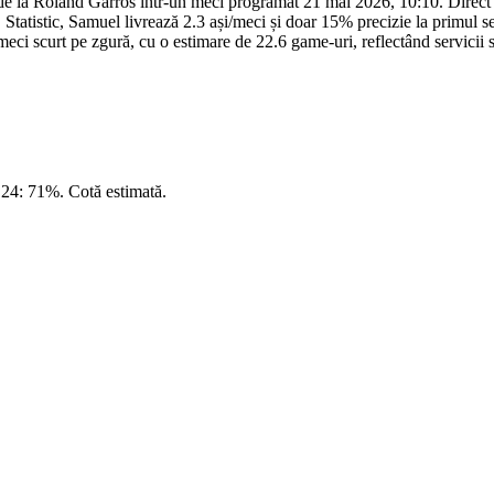
la Roland Garros într-un meci programat 21 mai 2026, 10:10. Direct H2H
Statistic, Samuel livrează 2.3 ași/meci și doar 15% precizie la primul 
meci scurt pe zgură, cu o estimare de 22.6 game-uri, reflectând servicii s
24: 71%. Cotă estimată.