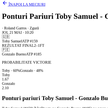
ÎNAPOI LA MECIURI
Ponturi Pariuri Toby Samuel - 
·
Roland Garros · Zgură
JOI, 21 MAI
·
10:20
🇬🇧
Toby Samuel
ATP
#
159
REZULTAT FINAL
2
–
1
FT
🇵🇪
Gonzalo Bueno
ATP
#
185
PROBABILITATE VICTORIE
Toby
·
60
%
Gonzalo
·
48
%
Toby
1.67
Gonzalo
2.10
Ponturi pariuri
Toby Samuel
-
Gonzalo Bu