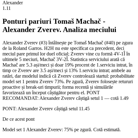
Alexander
1.11
Ponturi pariuri
Tomaš Machač
-
Alexander Zverev
. Analiza meciului
Alexander Zverev (#3) întâlnește pe Tomaš Machač (#40) pe zgura
de la Roland Garros. H2H nu este specificat ca precedent, deci
meciul pare primul lor duel oficial; Zverev vine cu formă 4V-1Î în
ultimele 5 meciuri, Machač 3V-2Î. Statistica serviciului arată că
Machač are 5.3 ași/meci și doar 19% procent de 1.serviciu intrat, în
timp ce Zverev are 3.5 ași/meci și 13% 1.serviciu intrat; ambele au
ratări, dar modelul indică că Zverev controlează startul: probabilitate
model set 1 pentru Zverev 73%. Pe zgură, Zverev folosește retururi
proactive și break-uri timpurii; forma recentă și simulările
favorizează un început câștigător pentru el. PONT
RECOMANDAT: Alexander Zverev câștigă setul 1 — cotă 1.49
PONT:
Alexander Zverev câștigă setul 1
1.45
De ce acest pont
Model set 1 Alexander Zverev: 75% pe zgură. Cotă estimată.