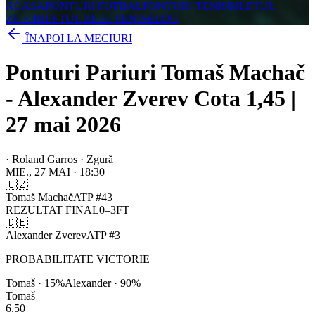
ACASA
PONTURI FOTBAL
PONTURI TENIS
BILETUL
ZILEI
BILETUL ZILEI TENIS
BLOG
ÎNAPOI LA MECIURI
Ponturi Pariuri Tomaš Machač
- Alexander Zverev Cota 1,45 |
27 mai 2026
·
Roland Garros · Zgură
MIE., 27 MAI
·
18:30
🇨🇿
Tomaš Machač
ATP
#
43
REZULTAT FINAL
0
–
3
FT
🇩🇪
Alexander Zverev
ATP
#
3
PROBABILITATE VICTORIE
Tomaš
·
15
%
Alexander
·
90
%
Tomaš
6.50