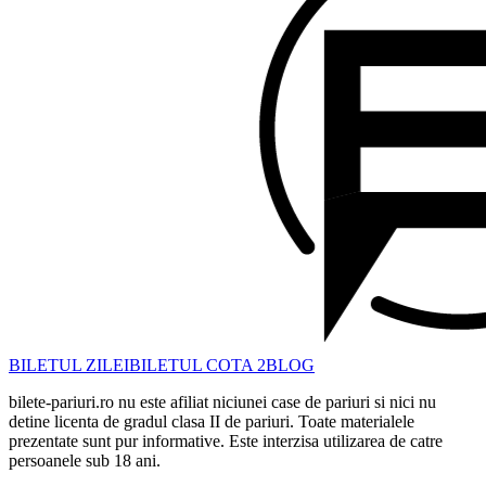
BILETUL ZILEI
BILETUL COTA 2
BLOG
bilete-pariuri.ro nu este afiliat niciunei case de pariuri si nici nu
detine licenta de gradul clasa II de pariuri. Toate materialele
prezentate sunt pur informative. Este interzisa utilizarea de catre
persoanele sub 18 ani.