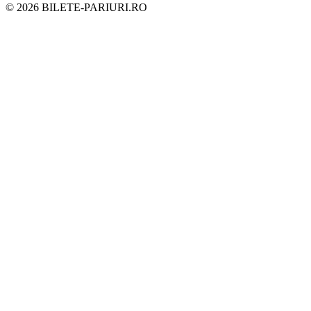
©
2026
BILETE-PARIURI.RO