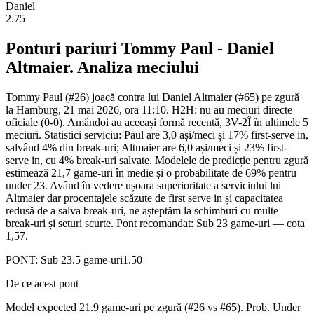
Daniel
2.75
Ponturi pariuri
Tommy Paul
-
Daniel
Altmaier
. Analiza meciului
Tommy Paul (#26) joacă contra lui Daniel Altmaier (#65) pe zgură
la Hamburg, 21 mai 2026, ora 11:10. H2H: nu au meciuri directe
oficiale (0-0). Amândoi au aceeași formă recentă, 3V-2Î în ultimele 5
meciuri. Statistici serviciu: Paul are 3,0 ași/meci și 17% first-serve in,
salvând 4% din break-uri; Altmaier are 6,0 ași/meci și 23% first-
serve in, cu 4% break-uri salvate. Modelele de predicție pentru zgură
estimează 21,7 game-uri în medie și o probabilitate de 69% pentru
under 23. Având în vedere ușoara superioritate a serviciului lui
Altmaier dar procentajele scăzute de first serve in și capacitatea
redusă de a salva break-uri, ne așteptăm la schimburi cu multe
break-uri și seturi scurte. Pont recomandat: Sub 23 game-uri — cota
1,57.
PONT:
Sub 23.5 game-uri
1.50
De ce acest pont
Model expected 21.9 game-uri pe zgură (#26 vs #65). Prob. Under