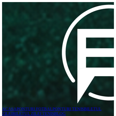
ACASA
PONTURI FOTBAL
PONTURI TENIS
BILETUL
ZILEI
BILETUL ZILEI TENIS
BLOG