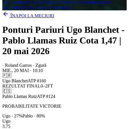
ACASA
PONTURI FOTBAL
PONTURI TENIS
BILETUL
ZILEI
BILETUL ZILEI TENIS
BLOG
ÎNAPOI LA MECIURI
Ponturi Pariuri Ugo Blanchet -
Pablo Llamas Ruiz Cota 1,47 |
20 mai 2026
·
Roland Garros · Zgură
MIE., 20 MAI
·
10:10
🇫🇷
Ugo Blanchet
ATP
#
160
REZULTAT FINAL
0
–
2
FT
🇪🇸
Pablo Llamas Ruiz
ATP
#
124
PROBABILITATE VICTORIE
Ugo
·
27
%
Pablo
·
80
%
Ugo
3.75