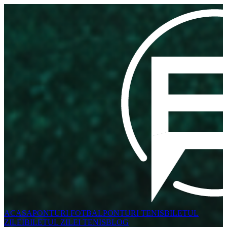
ACASA
PONTURI FOTBAL
PONTURI TENIS
BILETUL
ZILEI
BILETUL ZILEI TENIS
BLOG