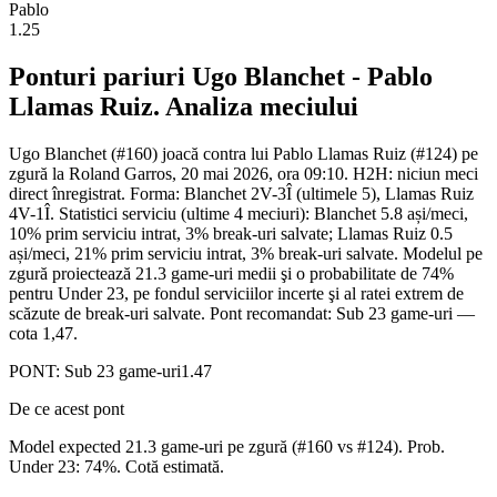
Pablo
1.25
Ponturi pariuri
Ugo Blanchet
-
Pablo
Llamas Ruiz
. Analiza meciului
Ugo Blanchet (#160) joacă contra lui Pablo Llamas Ruiz (#124) pe
zgură la Roland Garros, 20 mai 2026, ora 09:10. H2H: niciun meci
direct înregistrat. Forma: Blanchet 2V-3Î (ultimele 5), Llamas Ruiz
4V-1Î. Statistici serviciu (ultime 4 meciuri): Blanchet 5.8 ași/meci,
10% prim serviciu intrat, 3% break-uri salvate; Llamas Ruiz 0.5
ași/meci, 21% prim serviciu intrat, 3% break-uri salvate. Modelul pe
zgură proiectează 21.3 game-uri medii şi o probabilitate de 74%
pentru Under 23, pe fondul serviciilor incerte şi al ratei extrem de
scăzute de break-uri salvate. Pont recomandat: Sub 23 game-uri —
cota 1,47.
PONT:
Sub 23 game-uri
1.47
De ce acest pont
Model expected 21.3 game-uri pe zgură (#160 vs #124). Prob.
Under 23: 74%. Cotă estimată.