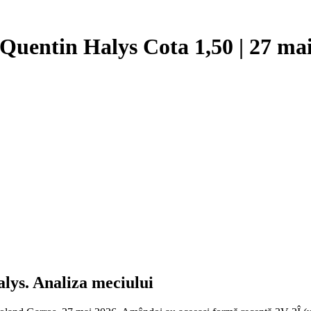
Quentin Halys Cota 1,50 | 27 ma
alys
. Analiza meciului