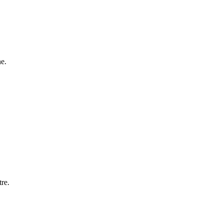
ne.
tre.