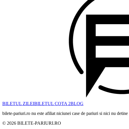
BILETUL ZILEI
BILETUL COTA 2
BLOG
bilete-pariuri.ro nu este afiliat niciunei case de pariuri si nici nu deti
©
2026
BILETE-PARIURI.RO