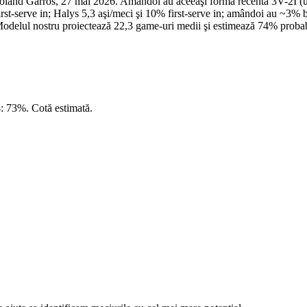
and Garros, 27 mai 2026. Amândoi au aceeaşi formă recentă 3V-2Î (ultim
first-serve in; Halys 5,3 aşi/meci şi 10% first-serve in; amândoi au ~3% b
ură. Modelul nostru proiectează 22,3 game-uri medii şi estimează 74
: 73%. Cotă estimată.