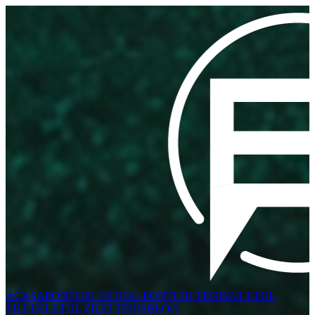
ACASA
PONTURI FOTBAL
PONTURI TENIS
BILETUL
ZILEI
BILETUL ZILEI TENIS
BLOG