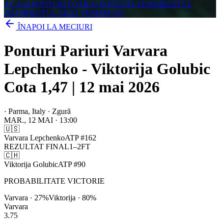
ACASA
PONTURI FOTBAL
PONTURI TENIS
BILETUL
ZILEI
BILETUL ZILEI TENIS
BLOG
ÎNAPOI LA MECIURI
Ponturi Pariuri Varvara
Lepchenko - Viktorija Golubic
Cota 1,47 | 12 mai 2026
·
Parma, Italy · Zgură
MAR., 12 MAI
·
13:00
🇺🇸
Varvara Lepchenko
ATP
#
162
REZULTAT FINAL
1
–
2
FT
🇨🇭
Viktorija Golubic
ATP
#
90
PROBABILITATE VICTORIE
Varvara
·
27
%
Viktorija
·
80
%
Varvara
3.75