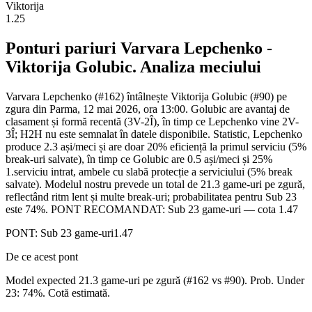
Viktorija
1.25
Ponturi pariuri
Varvara Lepchenko
-
Viktorija Golubic
. Analiza meciului
Varvara Lepchenko (#162) întâlnește Viktorija Golubic (#90) pe
zgura din Parma, 12 mai 2026, ora 13:00. Golubic are avantaj de
clasament și formă recentă (3V-2Î), în timp ce Lepchenko vine 2V-
3Î; H2H nu este semnalat în datele disponibile. Statistic, Lepchenko
produce 2.3 ași/meci și are doar 20% eficiență la primul serviciu (5%
break-uri salvate), în timp ce Golubic are 0.5 ași/meci și 25%
1.serviciu intrat, ambele cu slabă protecție a serviciului (5% break
salvate). Modelul nostru prevede un total de 21.3 game-uri pe zgură,
reflectând ritm lent și multe break-uri; probabilitatea pentru Sub 23
este 74%. PONT RECOMANDAT: Sub 23 game-uri — cota 1.47
PONT:
Sub 23 game-uri
1.47
De ce acest pont
Model expected 21.3 game-uri pe zgură (#162 vs #90). Prob. Under
23: 74%. Cotă estimată.