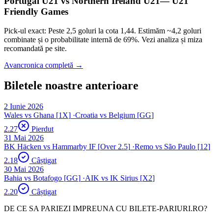
Portugal U21
vs
Northern Ireland U21
—
U21
Friendly Games
Pick-ul exact: Peste 2,5 goluri la cota 1,44. Estimăm ~4,2 goluri
combinate și o probabilitate internă de 69%. Vezi analiza și miza
recomandată pe site.
Avancronica completă →
Biletele noastre anterioare
2 Iunie 2026
Wales
vs
Ghana
[
1X
]
·
Croatia
vs
Belgium
[
GG
]
2.27
Pierdut
31 Mai 2026
BK Häcken
vs
Hammarby IF
[
Over 2.5
]
·
Remo
vs
São Paulo
[
12
]
2.18
Câștigat
30 Mai 2026
Bahia
vs
Botafogo
[
GG
]
·
AIK
vs
IK Sirius
[
X2
]
2.20
Câștigat
DE CE SA PARIEZI IMPREUNA CU BILETE-PARIURI.RO?