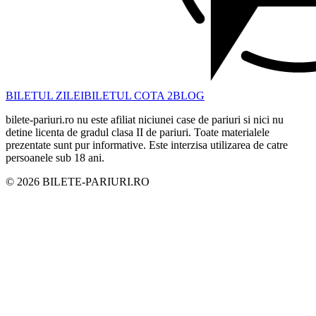
BILETUL ZILEI
BILETUL COTA 2
BLOG
bilete-pariuri.ro nu este afiliat niciunei case de pariuri si nici nu
detine licenta de gradul clasa II de pariuri. Toate materialele
prezentate sunt pur informative. Este interzisa utilizarea de catre
persoanele sub 18 ani.
©
2026
BILETE-PARIURI.RO