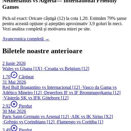
Netherlands
vs
Algeria
—
International Friendly
Games
Pick-ul exact: Oricare câștigă (12) la cota 1,20. Estimăm 79% șanse
pentru această opțiune și așteptăm aproximativ 3,9 goluri în meci.
Vezi analiza completă și motivarea mizei pe site.
Avancronica completă →
Biletele noastre anterioare
2 Iunie 2026
Wales
vs
Ghana
[
1X
]
·
Croatia
vs
Belgium
[
12
]
1.70
Câștigat
31 Mai 2026
Red Bull Bragantino
vs
Internacional
[
12
]
·
Vasco da Gama
vs
Atlético Mineiro
[
12
]
·
Degerfors IF
vs
IF Brommapojkarna
[
12
]
·
Västerås SK
vs
IFK Göteborg
[
12
]
2.92
Pierdut
30 Mai 2026
Paris Saint-Germain
vs
Arsenal
[
12
]
·
AIK
vs
IK Sirius
[
X2
]
·
Grêmio
vs
Corinthians
[
12
]
·
Flamengo
vs
Coritiba
[
1
]
3.49
Pierdut