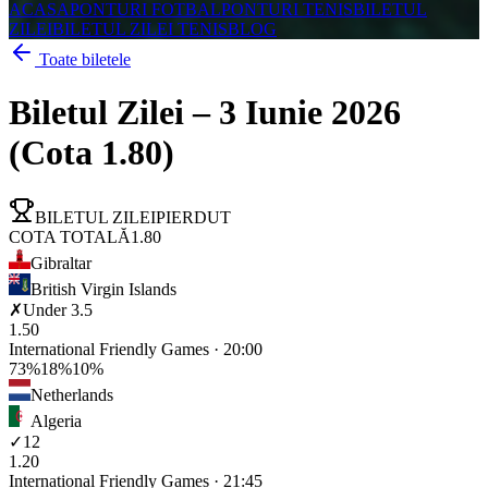
ACASA
PONTURI FOTBAL
PONTURI TENIS
BILETUL
ZILEI
BILETUL ZILEI TENIS
BLOG
Toate biletele
Biletul Zilei – 3 Iunie 2026
(Cota 1.80)
BILETUL ZILEI
PIERDUT
COTA TOTALĂ
1.80
Gibraltar
British Virgin Islands
✗
Under 3.5
1.50
International Friendly Games
·
20:00
73
%
18
%
10
%
Netherlands
Algeria
✓
12
1.20
International Friendly Games
·
21:45