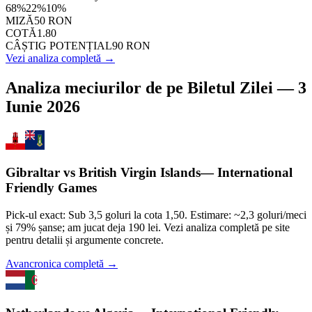
68
%
22
%
10
%
MIZĂ
50
RON
COTĂ
1.80
CÂȘTIG POTENȚIAL
90
RON
Vezi analiza completă →
Analiza meciurilor de pe
Biletul Zilei
—
3
Iunie 2026
Gibraltar
vs
British Virgin Islands
—
International
Friendly Games
Pick-ul exact: Sub 3,5 goluri la cota 1,50. Estimare: ~2,3 goluri/meci
și 79% șanse; am jucat deja 190 lei. Vezi analiza completă pe site
pentru detalii și argumente concrete.
Avancronica completă →