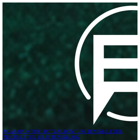
ACASA
PONTURI FOTBAL
PONTURI TENIS
BILETUL
ZILEI
BILETUL ZILEI TENIS
BLOG